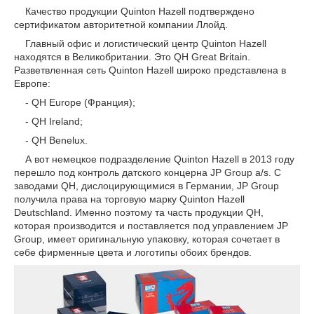
Качество продукции Quinton Hazell подтверждено
сертификатом авторитетной компании Ллойд.
Главный офис и логистический центр Quinton Hazell
находятся в Великобритании. Это QH Great Britain.
Разветвленная сеть Quinton Hazell широко представлена в
Европе:
- QH Europe (
Франция
);
- QH Ireland;
- QH Benelux.
А
вот
немецкое
подразделение
Quinton Hazell
в
2013
году
перешло
под
контроль
датского
концерна
JP Group a/s.
С
заводами
QH,
дислоцирующимися
в
Германии
, JP Group
получила
права
на
торговую
марку
Quinton Hazell
Deutschland.
Именно поэтому та часть продукции QH,
которая производится и поставляется под управлением JP
Group, имеет оригинальную упаковку, которая сочетает в
себе фирменные цвета и логотипы обоих брендов.