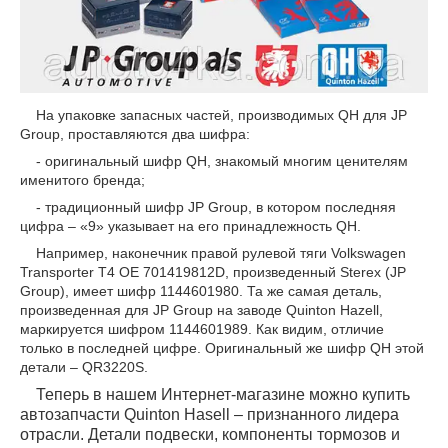
На упаковке запасных частей, производимых QH для JP
Group, проставляются два шифра:
- оригинальный шифр QH, знакомый многим ценителям
именитого бренда;
- традиционный шифр JP Group, в котором последняя
цифра – «9» указывает на его принадлежность QH.
Например, наконечник правой рулевой тяги Volkswagen
Transporter T4 OE 701419812D, произведенный Sterex (JP
Group), имеет шифр 1144601980. Та же самая деталь,
произведенная для JP Group на заводе Quinton Hazell,
маркируется шифром 1144601989. Как видим, отличие
только в последней цифре. Оригинальный же шифр QH этой
детали – QR3220S.
Теперь в нашем Интернет-магазине можно купить
автозапчасти Quinton Hasell – признанного лидера
отрасли. Детали подвески, компоненты тормозов и