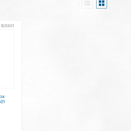
BU5601
ра
01