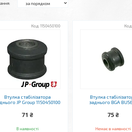
1150450100
Втулка стабілізатора
Втулка стабілізато
днього JP Group 1150450100
заднього BGA BU56
71 ₴
75 ₴
В наявності
Немає в наявності