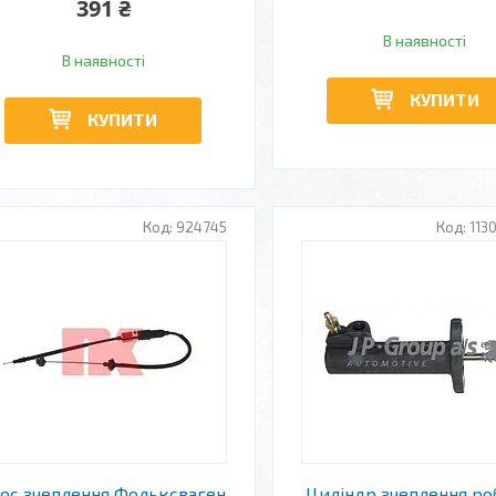
391 ₴
В наявності
В наявності
КУПИТИ
КУПИТИ
924745
113
ос зчеплення Фольксваген
Циліндр зчеплення р