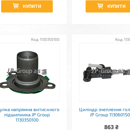
КУПИТИ
КУПИТИ
1130350100
113
улка напрямна витискного
Циліндр зчеплення го
підшипника JP Group
JP Group 11306015
1130350100
863 ₴