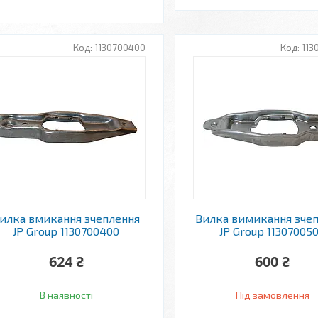
1130700400
113
илка вмикання зчеплення
Вилка вимикання зче
JP Group 1130700400
JP Group 11307005
624 ₴
600 ₴
В наявності
Під замовлення