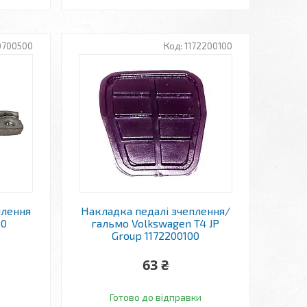
0700500
1172200100
плення
Накладка педалі зчеплення/
00
гальмо Volkswagen T4 JP
Group 1172200100
63 ₴
Готово до відправки