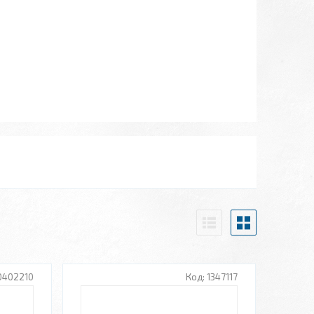
0402210
1347117