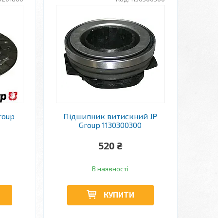
roup
Підшипник витискний JP
Group 1130300300
520 ₴
В наявності
КУПИТИ