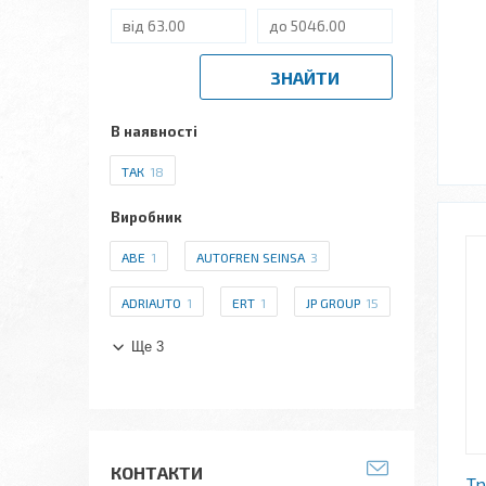
ЗНАЙТИ
В наявності
ТАК
18
Виробник
ABE
1
AUTOFREN SEINSA
3
ADRIAUTO
1
ERT
1
JP GROUP
15
Ще 3
КОНТАКТИ
Тр