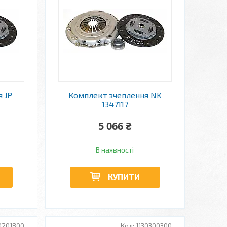
 JP
Комплект зчеплення NK
0
1347117
5 066 ₴
В наявності
КУПИТИ
0201800
1130300300