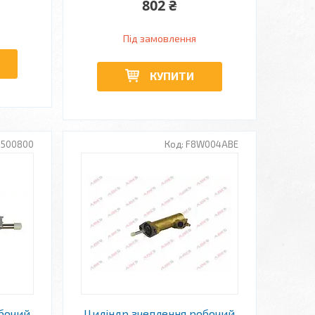
802 ₴
Під замовлення
КУПИТИ
0500800
F8W004ABE
обочий
Циліндр зчеплення робочий