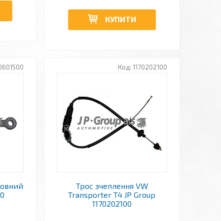
КУПИТИ
0601500
1170202100
ловний
Трос зчеплення VW
00
Transporter T4 JP Group
1170202100