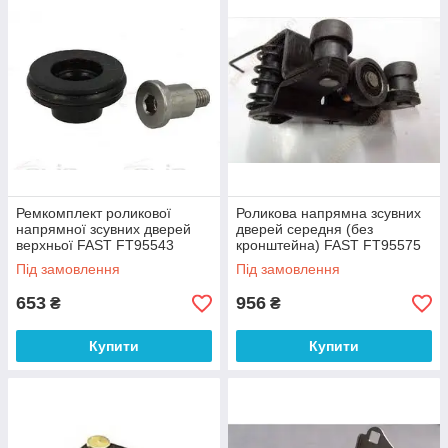
Ремкомплект роликової
Роликова напрямна зсувних
напрямної зсувних дверей
дверей середня (без
верхньої FAST FT95543
кронштейна) FAST FT95575
Під замовлення
Під замовлення
653
956
₴
₴
Купити
Купити