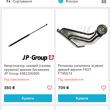
Сортування
0
Фільтри
Амортизатор газовий (газова
Роликова напрямна зсувних
пружина) кришки багажника
дверей верхня FAST
JP Group 4381200400
FT95574
Під замовлення
Під замовлення
360
709
₴
₴
Купити
Купити