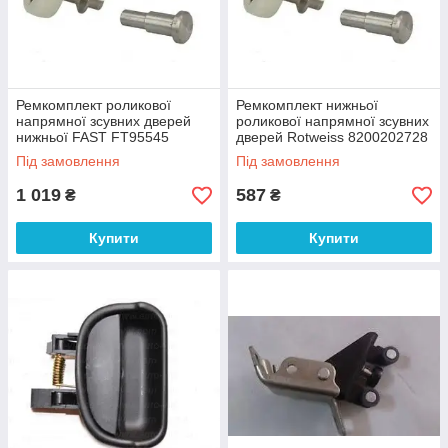
Ремкомплект роликової
Ремкомплект нижньої
напрямної зсувних дверей
роликової напрямної зсувних
нижньої FAST FT95545
дверей Rotweiss 8200202728
Під замовлення
Під замовлення
1 019
587
₴
₴
Купити
Купити