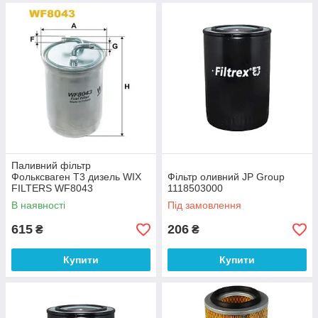
Паливний фільтр
Фольксваген Т3 дизель WIX
Фільтр оливний JP Group
FILTERS WF8043
1118503000
В наявності
Під замовлення
615
206
₴
₴
Купити
Купити