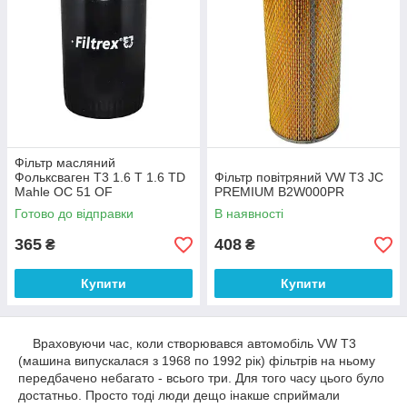
Фільтр масляний
Фольксваген Т3 1.6 T 1.6 TD
Фільтр повітряний VW T3 JC
Mahle OC 51 OF
PREMIUM B2W000PR
Готово до відправки
В наявності
365
408
₴
₴
Купити
Купити
Враховуючи час, коли створювався автомобіль VW T3
(машина випускалася з 1968 по 1992 рік) фільтрів на ньому
передбачено небагато - всього три. Для того часу цього було
достатньо. Просто тоді люди дещо інакше сприймали