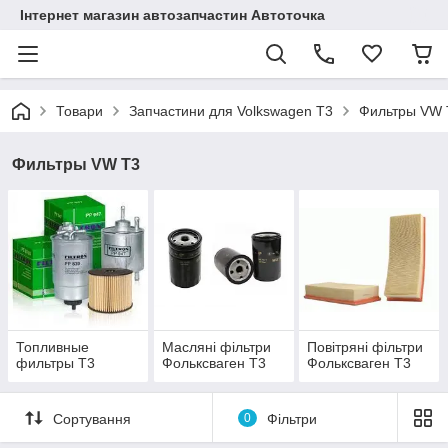
Інтернет магазин автозапчастин Автоточка
Товари
Запчастини для Volkswagen T3
Фильтры VW 
Фильтры VW T3
Топливные
Масляні фільтри
Повітряні фільтри
фильтры Т3
Фольксваген Т3
Фольксваген Т3
Сортування
0
Фільтри