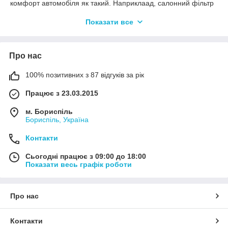
комфорт автомобіля як такий. Наприклаад, салонний фільтр
на машині не планувався з самого початку, саме тому шукати
Показати все
його в каталогах - марна справа.
На фольксваген Транспортер Т3 використовуються такі
види фільтрів:
Про нас
- повітряний, для очищення повітря, що подається в
циліндри дввигуна;
100% позитивних з 87 відгуків за рік
- паливний;
Працює з 23.03.2015
- масляний.
Зрозуміло, що різновидів паливних фільтрів передбачено
м. Бориспіль
Бориспіль, Україна
як мінімум два - для дизельних і для бензинових двигунів.
Про інші особливості фільтрів для Т3 - по порядку у
Контакти
відповідних розділах.
Сьогодні працює з 09:00 до 18:00
Показати весь графік роботи
Про нас
Контакти