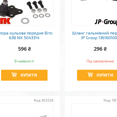
пора кульова передня Віто
Шланг гальмівний пе
638 NK 5043314
JP Group 13616010
596 ₴
296 ₴
В наявності
Під замовлення
КУПИТИ
КУПИТИ
853326
118