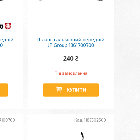
редній
Шланг гальмівний передній
00
JP Group 1361700700
240 ₴
Під замовлення
КУПИТИ
7100700
1187502500