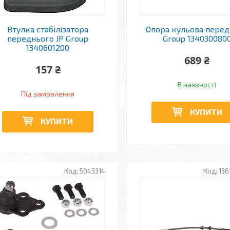
Втулка стабілізатора
Опора кульова перед
переднього JP Group
Group 134030080
1340601200
689 ₴
157 ₴
В наявності
Під замовлення
КУПИТИ
КУПИТИ
5043314
136