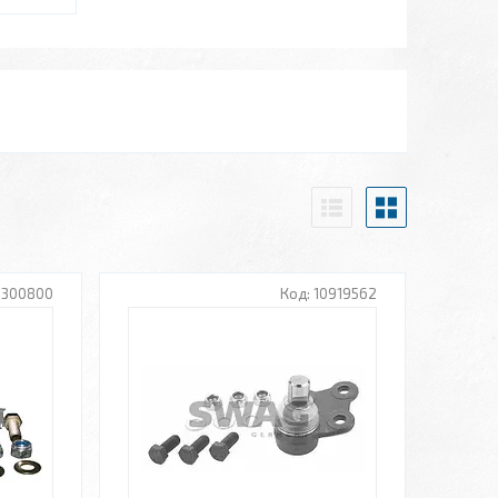
0300800
10919562