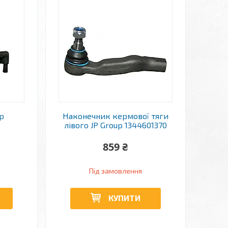
p
Наконечник кермової тяги
лівого JP Group 1344601370
859 ₴
Під замовлення
КУПИТИ