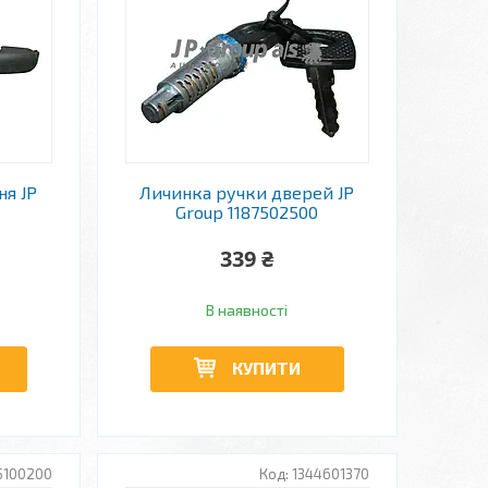
ня JP
Личинка ручки дверей JP
Group 1187502500
339 ₴
В наявності
КУПИТИ
5100200
1344601370