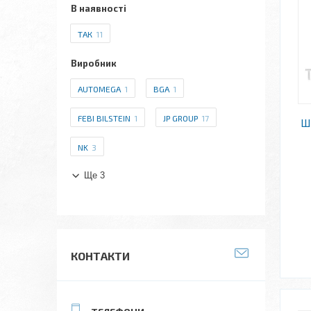
В наявності
ТАК
11
Виробник
AUTOMEGA
1
BGA
1
FEBI BILSTEIN
1
JP GROUP
17
Ш
NK
3
Ще 3
КОНТАКТИ