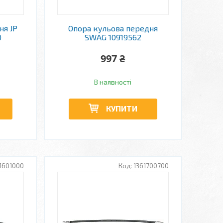
ня JP
Опора кульова передня
0
SWAG 10919562
997 ₴
В наявності
КУПИТИ
1601000
1361700700