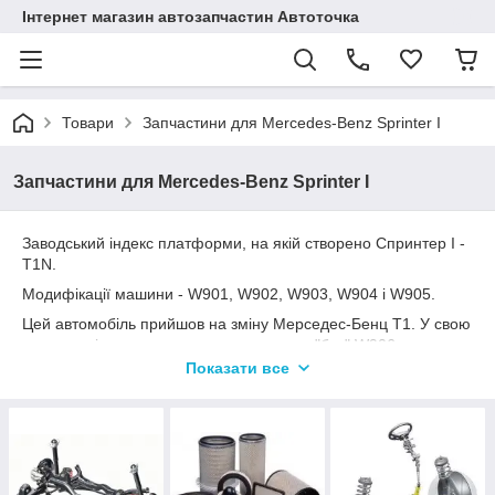
Інтернет магазин автозапчастин Автоточка
Товари
Запчастини для Mercedes-Benz Sprinter I
Запчастини для Mercedes-Benz Sprinter I
Заводський індекс платформи, на якій створено Спринтер I -
T1N.
Модифікації машини - W901, W902, W903, W904 і W905.
Цей автомобіль прийшов на зміну Мерседес-Бенц T1. У свою
чергу, замість нього тепер випускається "бус" W906.
Показати все
Спринтер I - багатопрофільний комерційний вантажно-
пасажирський мікроавтобус з повною (спорядженої) масою
від 2,6 до 4,6 т. Випускався в широкій гамі корпусів:
- автобус;
- фургон;