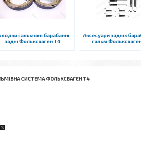
олодки гальмівні барабанні
Аксесуари задніх бар
задні Фольксваген Т4
гальм Фольксваге
ЛЬМІВНА СИСТЕМА ФОЛЬКСВАГЕН Т4