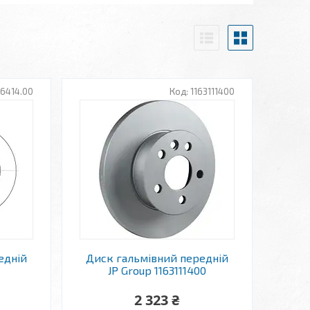
6414.00
1163111400
едній
Диск гальмівний передній
JP Group 1163111400
2 323 ₴