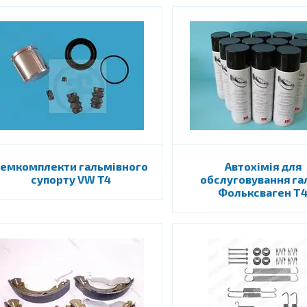
емкомплекти гальмівного
Автохімія для
супорту VW T4
обслуговування г
Фольксваген Т