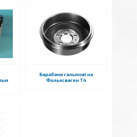
Барабани гальмові на
альм
Фольксваген Т4
4