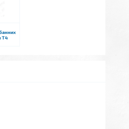
абанних
н Т4