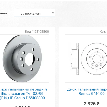
1163108800
иск гальмівний передній
Диск гальмівний пер
Фольксваген T4 -02/96
Remsa 6414.00
(R14) JP Group 1163108800
2 326 ₴