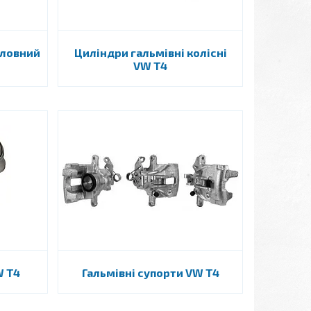
оловний
Циліндри гальмівні колісні
VW T4
W T4
Гальмівні супорти VW T4