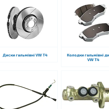
Диски гальмівні VW T4
Колодки гальмівні д
VW T4