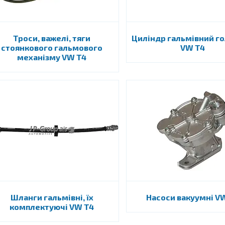
Троси, важелі, тяги
Циліндр гальмівний г
стоянкового гальмового
VW T4
механізму VW T4
Шланги гальмівні, їх
Насоси вакуумні V
комплектуючі VW T4