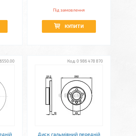
Під замовлення
КУПИТИ
6550.00
0 986 478 870
едній
Диск гальмівний передній