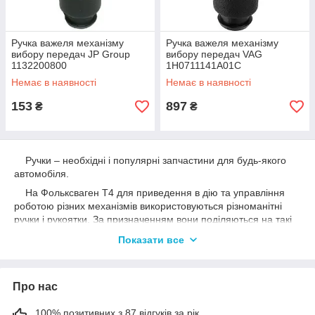
Ручка важеля механізму
Ручка важеля механізму
вибору передач JP Group
вибору передач VAG
1132200800
1H0711141A01C
Немає в наявності
Немає в наявності
153
897
₴
₴
Ручки – необхідні і популярні запчастини для будь-якого
автомобіля.
На Фольксваген Т4 для приведення в дію та управління
роботою різних механізмів використовуються різноманітні
ручки і рукоятки. За призначенням вони поділяються на такі
групи:
Показати все
- для відкривання дверей (дверні ручки);
- для склопідйомників;
Про нас
- рукоятка КПП;
- рукоятка троса капота;
100% позитивних з 87 відгуків за рік