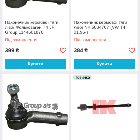
Наконечник кермової тяги
Наконечник кермової тяги
лівої Фольксваген Т4 JP
лівої NK 5034767 (VW T4
Group 1144601870
01.96-)
Під замовлення
Під замовлення
399
384
₴
₴
Купити
Купити
Новинка