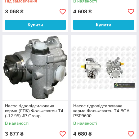
Під замовлення
В наявності
3 068
4 608
₴
₴
Купити
Купити
Насос гідропідсилювача
Насос гідропідсилювача
керма (ГПК) Фольксваген Т4
керма Фольксваген Т4 BGA
(-12.95) JP Group
PSP9600
1145100700
В наявності
В наявності
3 877
4 680
₴
₴