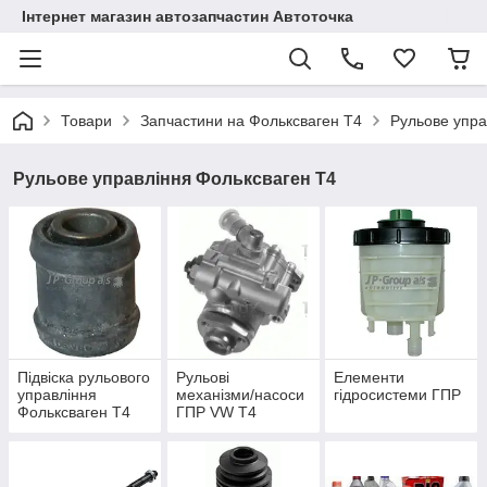
Інтернет магазин автозапчастин Автоточка
Товари
Запчастини на Фольксваген Т4
Рульове упра
Рульове управління Фольксваген Т4
Підвіска рульового
Рульові
Елементи
управління
механізми/насоси
гідросистеми ГПР
Фольксваген Т4
ГПР VW T4