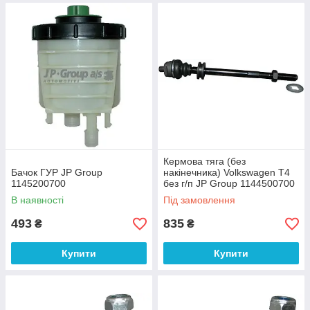
Кермова тяга (без
Бачок ГУР JP Group
накінечника) Volkswagen T4
1145200700
без г/п JP Group 1144500700
В наявності
Під замовлення
493
835
₴
₴
Купити
Купити