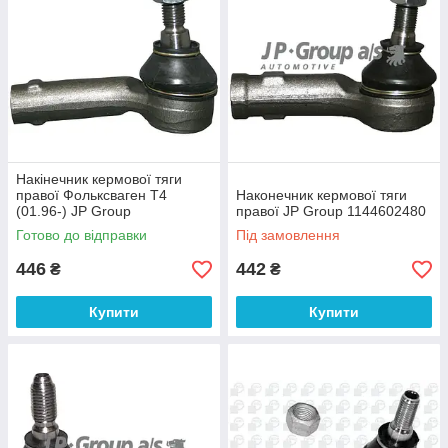
Накінечник кермової тяги
правої Фольксваген Т4
Наконечник кермової тяги
(01.96-) JP Group
правої JP Group 1144602480
1144601980
Готово до відправки
Під замовлення
446
442
₴
₴
Купити
Купити