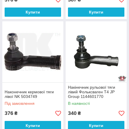
Купити
Купити
Накінечник рульової тяги
Наконечник кермової тяги
лівий Фольксваген Т4 JP
лівої NK 5034749
Group 1144601770
Під замовлення
В наявності
376
340
₴
₴
Купити
Купити