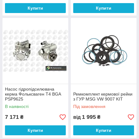
Купити
Купити
Насос гідропідсилювача
керма Фольксваген Т4 BGA
Ремкомплект кермової рейки
PSP9625
з ГУР MSG VW 9007 KIT
В наявності
Під замовлення
7 171
1 995
₴
від
₴
Купити
Купити