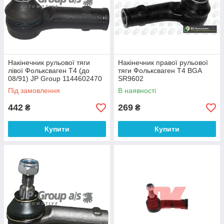
Накінечник рульової тяги
Накінечник правої рульової
лівої Фольксваген Т4 (до
тяги Фольксваген Т4 BGA
08/91) JP Group 1144602470
SR9602
Під замовлення
В наявності
442
269
₴
₴
Купити
Купити