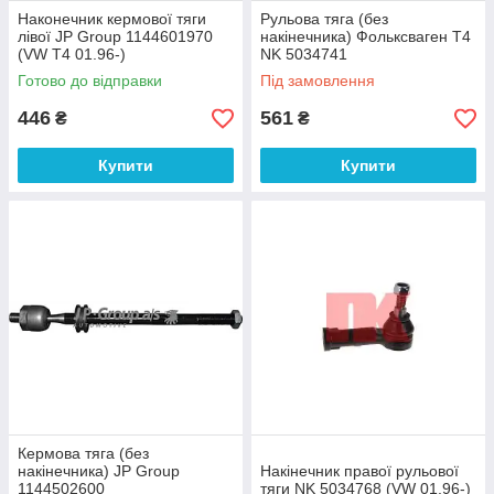
Наконечник кермової тяги
Рульова тяга (без
лівої JP Group 1144601970
накінечника) Фольксваген Т4
(VW T4 01.96-)
NK 5034741
Готово до відправки
Під замовлення
446
561
₴
₴
Купити
Купити
Кермова тяга (без
накінечника) JP Group
Накінечник правої рульової
1144502600
тяги NK 5034768 (VW 01.96-)