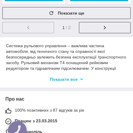
Показати ще
1
/ 2
Система рульового управління – важлива частина
автомобіля, від технічного стану та справності якої
безпосередньо залежить безпека експлуатації транспортного
засобу. Рульовий механізм Т4 оснащений рейковим
редуктором та гідравлічним підсилювачем. У конструкції
використано рульову колонку в травмобезпечному виконанні.
Показати все
Основні складові рульового управління Т4 1. Рульова
колонка. 2. Рульова рейка з тягами та наконечниками. 3.
Насос ГУР, що приводиться в дію за допомогою клинопасової
передачі. 4. Елементи гідросистеми: - компенсаційний бачок
Про нас
із вбудованим фільтром; - З'єднувальні шланги та трубки.
100% позитивних з 87 відгуків за рік
Які запчастини рульового управління Т4 можна купити в
Працює з 23.03.2015
інтернет магазині Автоточка? 1. Рульові тяги та наконечники.
2. Пильовики рульової рейки. 3. Сайлентблоки рульової
м. Бориспіль