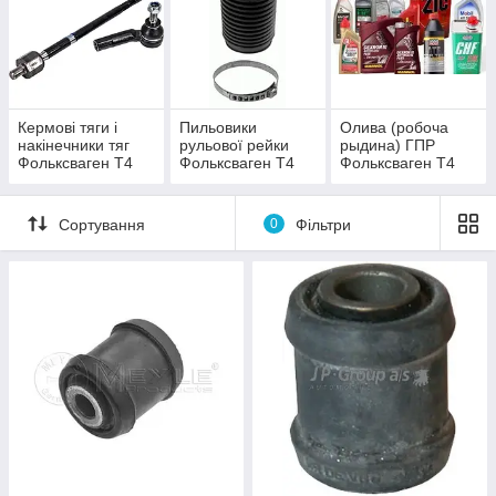
Кермові тяги і
Пильовики
Олива (робоча
накінечники тяг
рульової рейки
рыдина) ГПР
Фольксваген Т4
Фольксваген Т4
Фольксваген Т4
Сортування
0
Фільтри