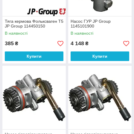
Тяга кермова Фольксваген Т5
Насос ГУР JP Group
JP Group 114450150
1145101900
В наявності
В наявності
385
4 148
₴
₴
Купити
Купити