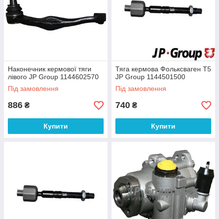
Наконечник кермової тяги
Тяга кермова Фольксваген Т5
лівого JP Group 1144602570
JP Group 1144501500
Під замовлення
Під замовлення
886
740
₴
₴
Купити
Купити