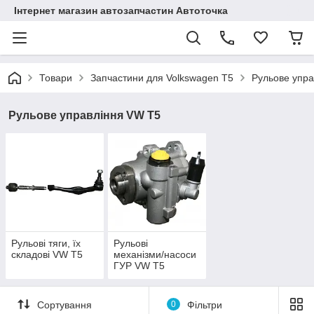
Інтернет магазин автозапчастин Автоточка
Товари
Запчастини для Volkswagen T5
Рульове упра
Рульове управління VW T5
Рульові тяги, їх
Рульові
складові VW T5
механізми/насоси
ГУР VW T5
Сортування
0
Фільтри