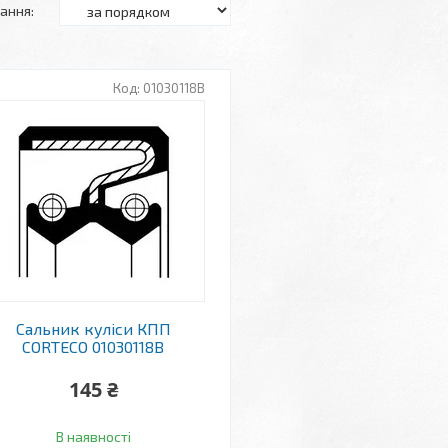
01030118B
Сальник куліси КПП
CORTECO 01030118B
145 ₴
В наявності