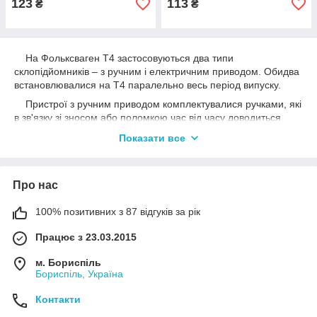
123
113
₴
₴
На Фольксваген Т4 застосовуються два типи
склопідйомників – з ручним і електричним приводом. Обидва
встановлювалися на Т4 паралельно весь період випуску.
Пристрої з ручним приводом комплектувалися ручками, які
в зв'язку зі зносом або поломкою час від часу доводиться
міняти.
Показати все
Що необхідно знати для правильного підбору ручок
склопідйомників Фольксваген Т4?
1. На автомобілях, випущених до 03.95 (№ кузова до №
Про нас
70-S-075000), встановлювалися механізми OE 701837501B
(лівий) і OE 701837502B (правий). Вони комплектувалися
100% позитивних з 87 відгуків за рік
ручками OE 357837581.
Працює з 23.03.2015
На нашому сайті autoto4ka.com.ua можна купити такі
аналоги:
м. Бориспіль
Бориспіль, Україна
- JP Group 1188301000;
- AutoMega 100009510.
Контакти