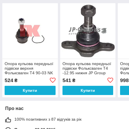
Опора кульова передньої
Опора кульова передньої
Опор
підвіски верхня
підвіски Фольксваген Т4
підв
Фольксваген Т4 90-03 NK
-12.95 нижня JP Group
Фоль
5044725
1140300600
TRW
524
541
998
₴
₴
Купити
Купити
Про нас
100% позитивних з 87 відгуків за рік