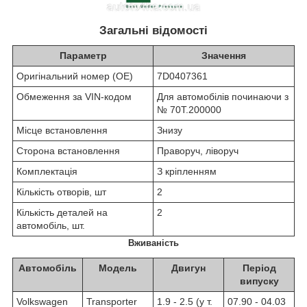
Загальні відомості
Параметр
Значення
Оригінальний номер (OE)
7D0407361
Обмеження за VIN-кодом
Для автомобілів починаючи з
№ 70T.200000
Місце встановлення
Знизу
Сторона встановлення
Праворуч, ліворуч
Комплектація
З кріпленням
Кількість отворів, шт
2
Кількість деталей на
2
автомобіль, шт.
Вживаність
Автомобіль
Модель
Двигун
Період
випуску
Volkswagen
Transporter
1.9 - 2.5 (у т.
07.90 - 04.03