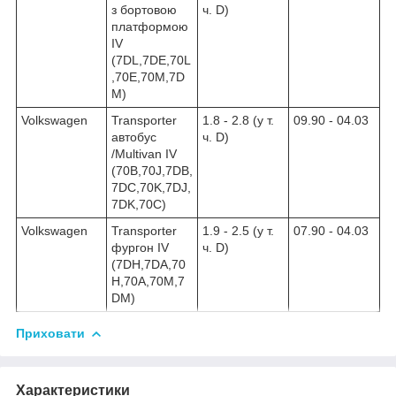
з бортовою
ч. D)
платформою
IV
(7DL,7DE,70L
,70E,70M,7D
M)
Volkswagen
Transporter
1.8 - 2.8 (у т.
09.90 - 04.03
автобус
ч. D)
/Multivan IV
(70B,70J,7DB,
7DC,70K,7DJ,
7DK,70C)
Volkswagen
Transporter
1.9 - 2.5 (у т.
07.90 - 04.03
фургон IV
ч. D)
(7DH,7DA,70
H,70А,70M,7
DM)
Приховати
Характеристики