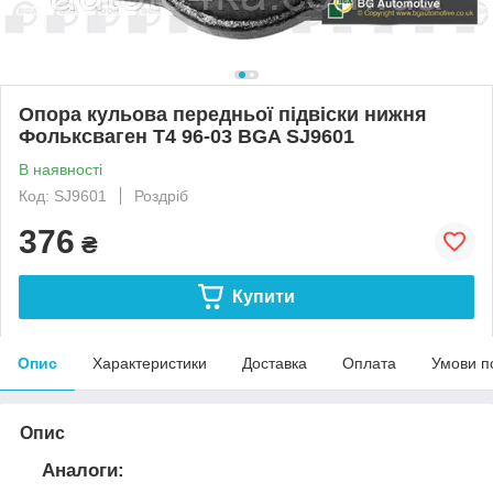
Опора кульова передньої підвіски нижня
Фольксваген Т4 96-03 BGA SJ9601
В наявності
Код: SJ9601
Роздріб
376
₴
Купити
Опис
Характеристики
Доставка
Оплата
Умови п
Опис
Аналоги: