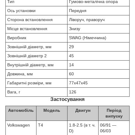
Тип
Гумово-металічна опора
Ось установки
Передня
Сторона встановлення
Ліворуч, праворуч
Місце встановлення
Знизу
Виробник
SWAG (Німеччина)
Зовнішній діаметр, мм
29
Зовнішній діаметр 2
45
Внутрішній діаметр, мм
14
Довжина, мм
60
Габаритні розміри, мм
77х47х45
Вага, г
126
Застосування
Автомобіль
Модель
Двигун
Період
випуску
Volkswagen
T4
1.8-2.5 (в т. ч.
06/91 ―
D)
06/03