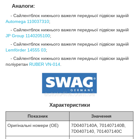
Аналоги:
- Сайлентблок нижнього важеля передньої підвіски задній
Automega 110037310
;
- Сайлентблок нижнього важеля передньої підвіски задній
JP Group 1140205100
;
- Сайлентблок нижнього важеля передньої підвіски задній
Lemförder 14555 03
;
- Сайлентблок нижнього важеля передньої підвіски задній
поліуретан
RUBER VN-014
.
Характеристики
Показник
Значення
Оригінальні номери (OE)
7D0407140A, 701407140B,
7D0407140, 701407140C