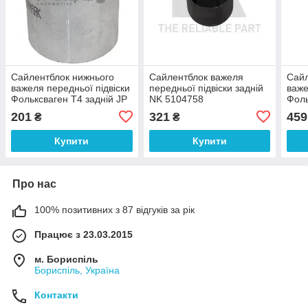
Сайлентблок нижнього
Сайлентблок важеля
Сайл
важеля передньої підвіски
передньої підвіски задній
важе
Фольксваген Т4 задній JP
NK 5104758
Фоль
Group 1140205100
79 0
201
321
459
₴
₴
Купити
Купити
Про нас
100% позитивних з 87 відгуків за рік
Працює з 23.03.2015
м. Бориспіль
Бориспіль, Україна
Контакти