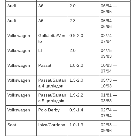
Audi
A6
2.0
06/94 ―
06/95
Audi
A6
2.3
06/94 ―
06/96
Volkswagen
Golf/Jetta/Ven
0.9-2.0
02/74 ―
to
07/94
Volkswagen
LT
2.0
04/75 ―
09/83
Volkswagen
Passat
1.8-2.0
10/93 ―
07/94
Volkswagen
Passat/Santan
1.3-2.0
05/73 ―
a 4 циліндри
10/93
Volkswagen
Passat/Santan
1.9-2.2
01/81 ―
a
5 циліндрів
03/88
Volkswagen
Polo Derby
0.9-1.4
02/74 ―
07/94
Seat
Ibiza/Cordoba
1.0-1.3
02/93 ―
09/96