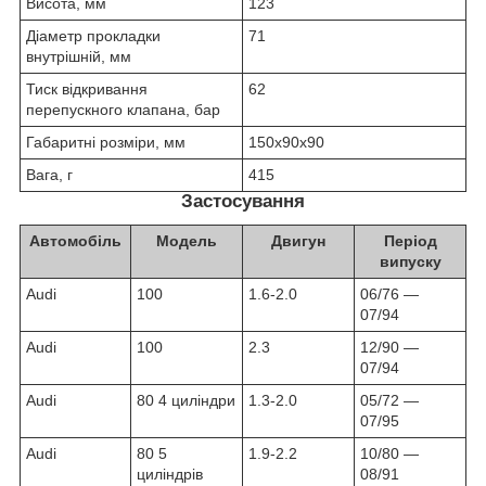
Висота, мм
123
Діаметр прокладки
71
внутрішній, мм
Тиск відкривання
62
перепускного клапана, бар
Габаритні розміри, мм
150х90х90
Вага, г
415
Застосування
Автомобіль
Модель
Двигун
Період
випуску
Audi
100
1.6-2.0
06/76 ―
07/94
Audi
100
2.3
12/90 ―
07/94
Audi
80 4 циліндри
1.3-2.0
05/72 ―
07/95
Audi
80 5
1.9-2.2
10/80 ―
циліндрів
08/91