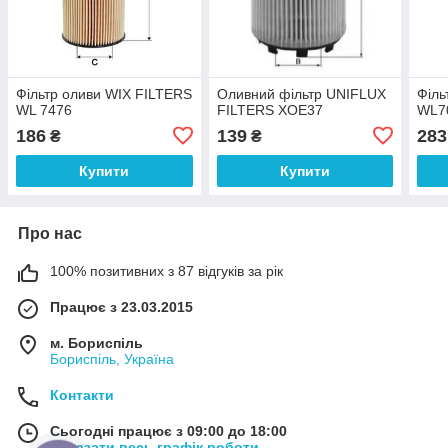
Фільтр оливи WIX FILTERS
Оливний фільтр UNIFLUX
Філь
WL 7476
FILTERS XOE37
WL7
186
139
283
₴
₴
Купити
Купити
Про нас
100% позитивних з 87 відгуків за рік
Працює з 23.03.2015
м. Бориспіль
Бориспіль, Україна
Контакти
Сьогодні працює з 09:00 до 18:00
Показати весь графік роботи