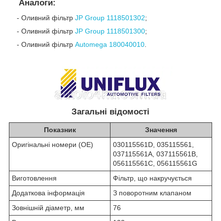
Аналоги:
- Оливний фільтр
JP Group 1118501302
;
- Оливний фільтр
JP Group 1118501300
;
- Оливний фільтр
Automega
180040010
.
Загальні відомості
Показник
Значення
Оригінальні номери (OE)
030115561D, 035115561,
037115561A, 037115561B,
056115561C, 056115561G
Виготовлення
Фільтр, що накручується
Додаткова інформація
З поворотним клапаном
Зовнішній діаметр, мм
76