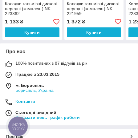
Колодки гальмівні дискові
Колодки гальмівні дискові
Коло
передні (комплект) NK
передні (комплект) NK
задн
223362
221959
223
1 133
1 372
1 2
₴
₴
Купити
Купити
Про нас
100% позитивних з 87 відгуків за рік
Працює з 23.03.2015
м. Бориспіль
Бориспіль, Україна
Контакти
Сьогодні вихідний
Показати весь графік роботи
КНОПКА
ЗВ'ЯЗКУ
Про нас