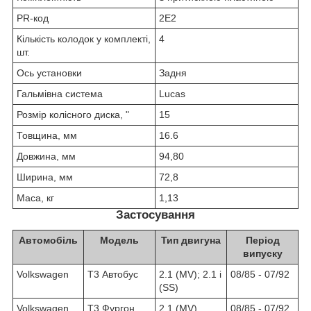
PR-код
2E2
Кількість колодок у комплекті,
4
шт.
Ось установки
Задня
Гальмівна система
Lucas
Розмір колісного диска, "
15
Товщина, мм
16.6
Довжина, мм
94,80
Ширина, мм
72,8
Маса, кг
1,13
Застосування
Автомобіль
Модель
Тип двигуна
Період
випуску
Volkswagen
T3 Автобус
2.1 (MV); 2.1 i
08/85 - 07/92
(SS)
Volkswagen
T3 Фургон
2.1 (MV)
08/85 - 07/92