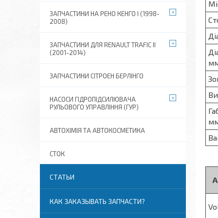
Мі
ЗАПЧАСТИНИ НА РЕНО КЕНГО I (1998-
Ст
2008)
Ді
ЗАПЧАСТИНИ ДЛЯ RENAULT TRAFIC II
Ді
(2001-2014)
м
ЗАПЧАСТИНИ СІТРОЕН БЕРЛІНГО
Зо
Ви
НАСОСИ ГІДРОПІДСИЛЮВАЧА
РУЛЬОВОГО УПРАВЛІННЯ (ГУР)
Га
м
АВТОХІМІЯ ТА АВТОКОСМЕТИКА
Ва
СТОК
СТАТЬИ
А
КАК ЗАКАЗЫВАТЬ ЗАПЧАСТИ?
Vo