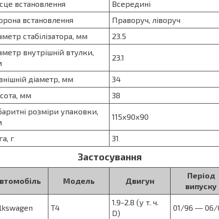
сце встановлення
Всередині
орона встановлення
Праворуч, ліворуч
аметр стабілізатора, мм
23.5
аметр внутрішній втулки,
23.1
м
внішній діаметр, мм
34
сота, мм
38
баритні розміри упаковки,
115х90х90
м
га, г
31
Застосування
Період
втомобіль
Модель
Двигун
випуску
1.9-2.8 (у т. ч.
lkswagen
T4
01/96 ― 06/
D)