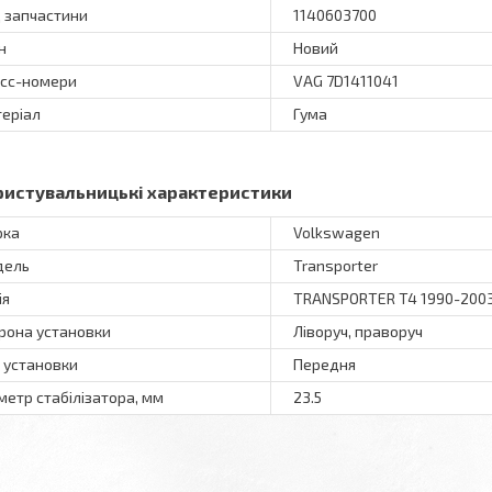
 запчастини
1140603700
н
Новий
сс-номери
VAG 7D1411041
еріал
Гума
ристувальницькі характеристики
рка
Volkswagen
дель
Transporter
ія
TRANSPORTER T4 1990-200
рона установки
Ліворуч, праворуч
ь установки
Передня
метр стабілізатора, мм
23.5