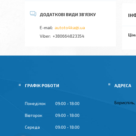
ІН
autoto4ka@i.ua
Цін
+380664823354
ГРАФІК РОБОТИ
Бориспіль,
Понеділок
09:00
18:00
Вівторок
09:00
18:00
Середа
09:00
18:00