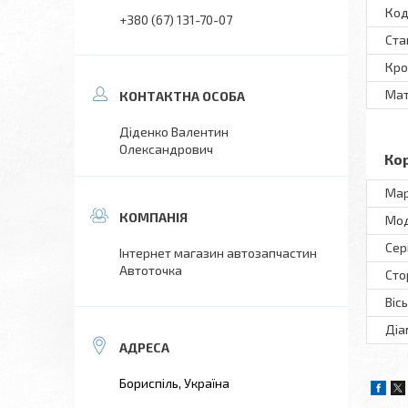
Код
+380 (67) 131-70-07
Ста
Кро
Мат
Діденко Валентин
Олександрович
Ко
Ма
Мо
Сер
Інтернет магазин автозапчастин
Автоточка
Сто
Віс
Діа
Бориспіль, Україна