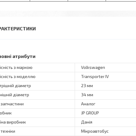
РАКТЕРИСТИКИ
новні атрибути
існість з маркою
Volkswagen
існість з моделлю
Transporter IV
трішній діаметр
23 мм
нішній діаметр
34 мм
 запчастини
Аналог
обник
JP GROUP
їна виробник
Данія
 техніки
Мікроавтобус