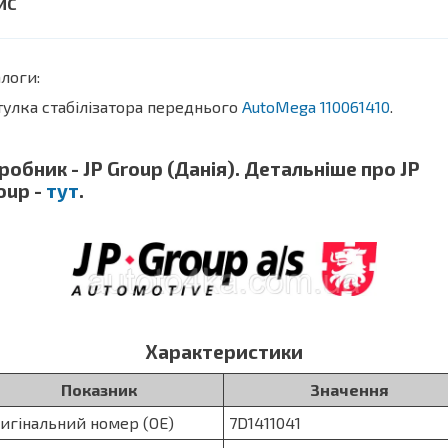
логи:
тулка стабілізатора переднього
AutoMega 110061410
.
робник - JP Group (Данія). Детальніше про JP
oup -
тут
.
Характеристики
Показник
Значення
игінальний номер (OE)
7D1411041