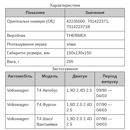
Характеристики
Показник
Значення
Оригінальні номери (OE)
42235000, 701422371,
701422371B
Виробник
THERMEX
Розташування керма
зліва
Габаритні розміри, мм
150х130х150
Вага, г
255
Застосування
Автомобіль
Модель
Двигун
Період
випуску
Volkswagen
T4 Автобус
1,9D 2.4D 2.5
09/90 ―
04/03
Volkswagen
T4 Фургон
1,9D 2.0 2.4D
07/90 ―
2.5
04/03
Volkswagen
T4 Шасі/
1,9D 2.0 2.4D
07/90 ―
Вантажівка
2.5
04/03