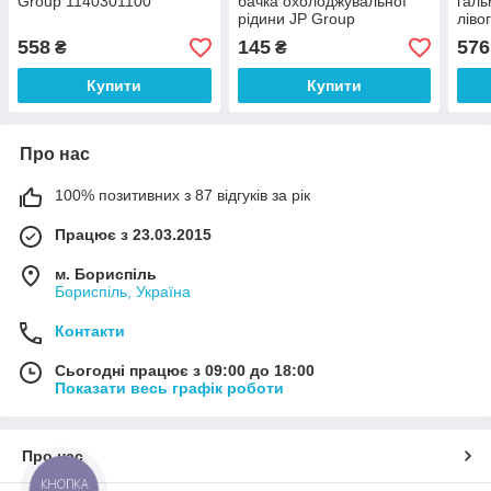
Group 1140301100
бачка охолоджувальної
галь
рідини JP Group
ліво
1114800400
116
558
145
576
₴
₴
Купити
Купити
Про нас
100% позитивних з 87 відгуків за рік
Працює з 23.03.2015
м. Бориспіль
Бориспіль, Україна
Контакти
Сьогодні працює з 09:00 до 18:00
Показати весь графік роботи
Про нас
КНОПКА