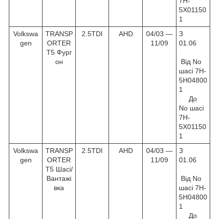
7H-
5X01150
1
Volkswa
TRANSP
2.5TDI
AHD
04/03 ―
З
gen
ORTER
11/09
01.06
T5 Фург
он
Від No
шасі 7H-
5H04800
1
До
No шасі
7H-
5X01150
1
Volkswa
TRANSP
2.5TDI
AHD
04/03 ―
З
gen
ORTER
11/09
01.06
T5 Шасі/
Вантажі
Від No
вка
шасі 7H-
5H04800
1
До