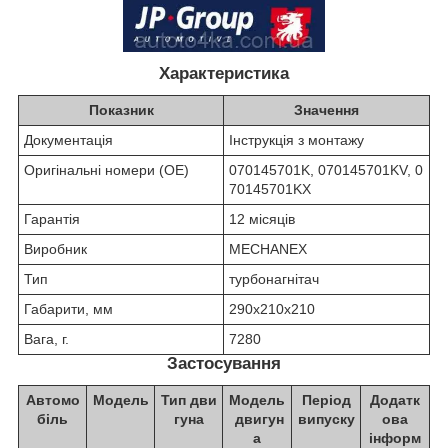
Характеристика
Показник
Значення
Документація
Інструкція з монтажу
Оригінальні номери (OE)
070145701K, 070145701KV, 0
70145701KX
Гарантія
12 місяців
Виробник
MECHANEX
Тип
турбонагнітач
Габарити, мм
290х210х210
Вага, г.
7280
Застосування
Автомо
Модель
Тип дви
Модель
Період
Додатк
біль
гуна
двигун
випуску
ова
а
інформ