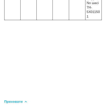
No шасі
7H-
5X01150
1
Приховати