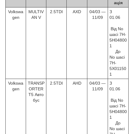
ація
Volkswa
MULTIV
2.5TDI
AXD
04/03 ―
З
gen
AN V
11/09
01.06
Від No
шасі 7H-
5H04800
1
До
No шасі
7H-
5X01150
1
Volkswa
TRANSP
2.5TDI
AHD
04/03 ―
З
gen
ORTER
11/09
01.06
T5 Авто
бус
Від No
шасі 7H-
5H04800
1
До
No шасі