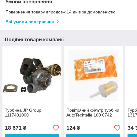
Умови повернення
Повернення товару впродовж 14 днів за домовленістю
Всі умови повернення
Подібні товари компанії
Турбина JP Group
Повітряний фільтр турбіни
Турб
1117401000
AutoTechteile 100 0742
131
18 671
124
34 
₴
₴