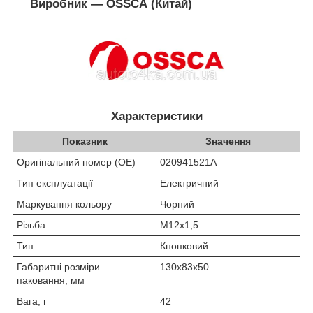
Виробник — OSSCA (Китай)
Характеристики
Показник
Значення
Оригінальний номер (OE)
020941521A
Тип експлуатації
Електричний
Маркування кольору
Чорний
Різьба
М12х1,5
Тип
Кнопковий
Габаритні розміри
130х83х50
паковання, мм
Вага, г
42