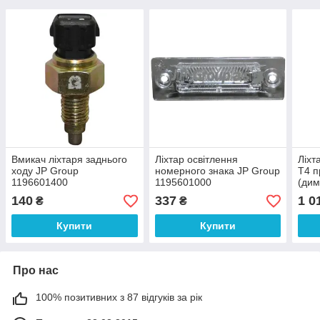
Вмикач ліхтаря заднього
Ліхтар освітлення
Ліхт
ходу JP Group
номерного знака JP Group
Т4 п
1196601400
1195601000
(дим
394 
140
337
1 0
₴
₴
Купити
Купити
Про нас
100% позитивних з 87 відгуків за рік