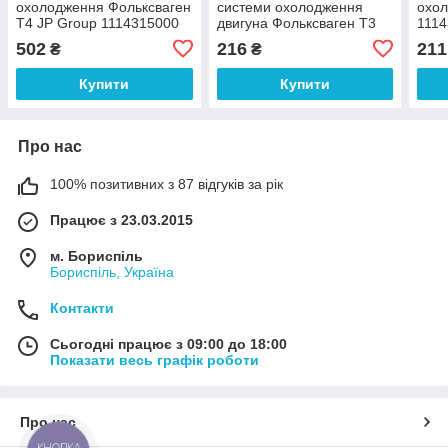
охолодження Фольксваген
системи охолодження
охол
Т4 JP Group 1114315000
двигуна Фольксваген Т3
111
JP GROUP 1114309800
502
216
211
₴
₴
Купити
Купити
Про нас
100% позитивних з 87 відгуків за рік
Працює з 23.03.2015
м. Бориспіль
Бориспіль, Україна
Контакти
Сьогодні працює з 09:00 до 18:00
Показати весь графік роботи
Про нас
КНОПКА