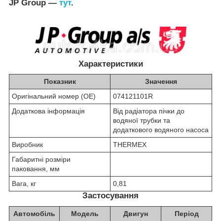
JP Group —
тут
.
Характеристики
Показник
Значення
Оригінальний номер (OE)
074121101R
Додаткова інформація
Від радіатора пічки до
водяної трубки та
додаткового водяного насоса
Виробник
THERMEX
Габаритні розміри
паковання, мм
Вага, кг
0,81
Застосування
Автомобіль
Модель
Двигун
Період