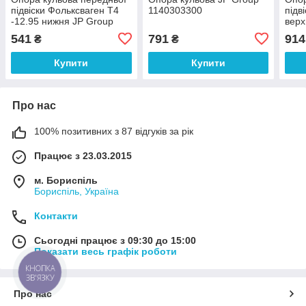
підвіски Фольксваген Т4
1140303300
підв
-12.95 нижня JP Group
верх
1140300600
116
541
791
914
₴
₴
Купити
Купити
Про нас
100% позитивних з 87 відгуків за рік
Працює з 23.03.2015
м. Бориспіль
Бориспіль, Україна
Контакти
Сьогодні працює з 09:30 до 15:00
Показати весь графік роботи
КНОПКА
ЗВ'ЯЗКУ
Про нас