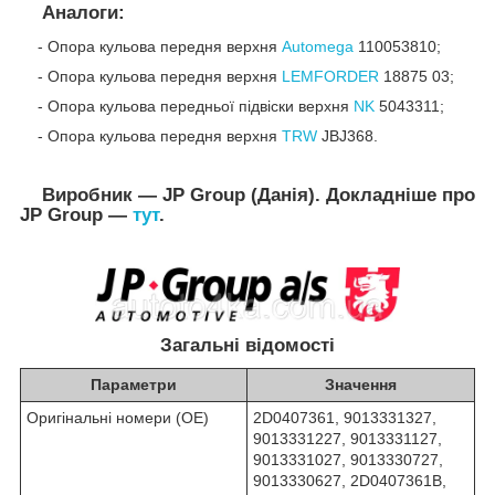
Аналоги:
-
Опора кульова передня верхня
Automega
110053810;
-
Опора кульова передня верхня
LEMFORDER
18875 03;
- Опора кульова передньої підвіски верхня
NK
5043311;
-
Опора кульова передня верхня
TRW
JBJ368.
Виробник — JP Group (Данія). Докладніше про
JP Group —
тут
.
Загальні відомості
Параметри
Значення
Оригінальні номери (OE)
2D0407361, 9013331327,
9013331227, 9013331127,
9013331027, 9013330727,
9013330627, 2D0407361B,