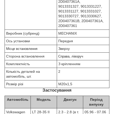
2D0407361A,
9013331327, 9013331227,
9013331127, 9013331027,
9013330727, 9013330627,
2D0407361B, 2D0407361A,
2D0407361
Виробник (субренд)
MECHANIX
Ось установки
Передня
Зверху
Місце встановлення
Сторона встановлення
Справа, ліворуч
Комплектність
З кріпленням
Кількість деталей на
2
автомобіль, шт.
Розмір різі
М20х1,5
Застосування
Автомобіль
Модель
Двигун
Період
випуску
Volkswagen
LT 28-35 II
2.3 - 2.8 (в т.
05.96 - 07.06