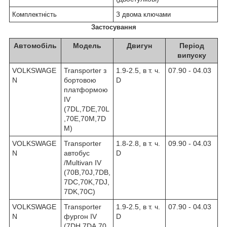
Комплектність
З двома ключами
Застосування
Автомобіль
Модель
Двигун
Період
випуску
VOLKSWAGE
Transporter з
1.9-2.5, в т. ч.
07.90 - 04.03
N
бортовою
D
платформою
IV
(7DL,7DE,70L
,70E,70M,7D
M)
VOLKSWAGE
Transporter
1.8-2.8, в т. ч.
09.90 - 04.03
N
автобус
D
/Multivan IV
(70B,70J,7DB,
7DC,70K,7DJ,
7DK,70C)
VOLKSWAGE
Transporter
1.9-2.5, в т. ч.
07.90 - 04.03
N
фургон IV
D
(7DH,7DA,70