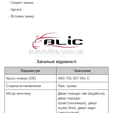
- Секрет замка;
- Цугалі;
- Вставка замку.
Загальні відомості
Параметри
Значення
Кросс-номер (OE)
VAG 701 837 061 C
Ліва, права
Сторона встановлення
Місце монтажу
Двері передні ліві (водійські),
двері передні
праві (пасажира), двері
зсувні бічні, двері задні
(двостулкові)