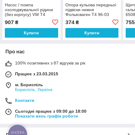
Насос / помпа
Опора кульова передньої
Щито
охолоджувальної рідини
підвіски нижня
галь
(без корпусу) VW T4
Фольксваген Т4 96-03
6508
1.9D/1.9TD/2.0 90-03 BGA
BGA SJ9601
907
374
755
₴
₴
(Велика Британія) CP2280
Купити
Купити
Про нас
100% позитивних з 87 відгуків за рік
Працює з 23.03.2015
м. Бориспіль
Бориспіль, Україна
Контакти
Сьогодні працює з 09:00 до 18:00
Показати весь графік роботи
КНОПКА
Про нас