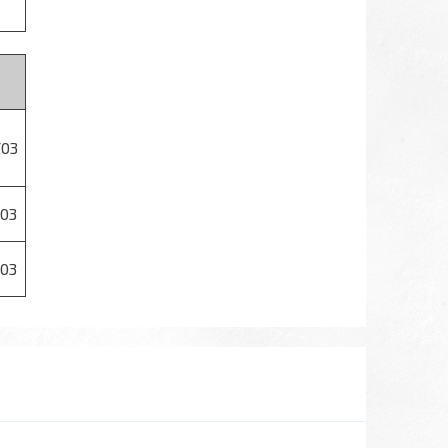
/03
03
03