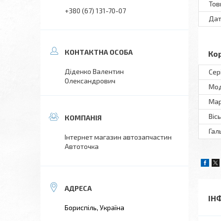
То
+380 (67) 131-70-07
Дат
Ко
Діденко Валентин
Сер
Олександрович
Мо
Ма
Віс
Гал
Інтернет магазин автозапчастин
Автоточка
ІН
Бориспіль, Україна