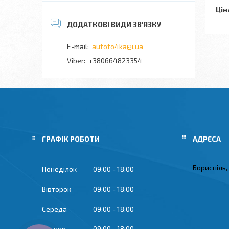
Цін
autoto4ka@i.ua
+380664823354
ГРАФІК РОБОТИ
Бориспіль,
Понеділок
09:00
18:00
Вівторок
09:00
18:00
Середа
09:00
18:00
Четвер
09:00
18:00