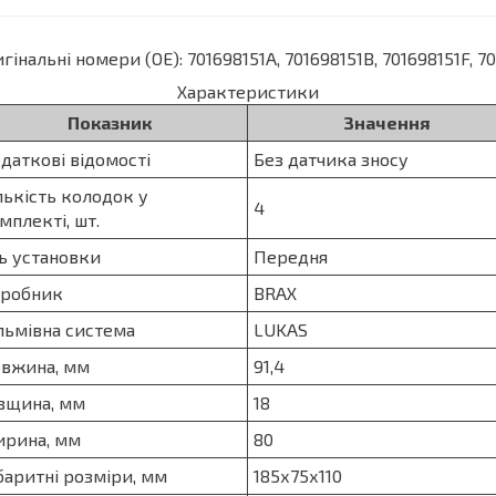
гінальні номери (OE): 701698151A, 701698151B, 701698151F, 7
Характеристики
Показник
Значення
даткові відомості
Без датчика зносу
лькість колодок у
4
мплекті, шт.
ь установки
Передня
робник
BRAX
льмівна система
LUKAS
вжина, мм
91,4
вщина, мм
18
рина, мм
80
баритні розміри, мм
185х75х110