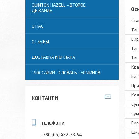
QUINTON HAZELL – ВТОРОЕ
Ос
ДЫХАНИЕ
Ста
О НАС
Тип
Вир
ОТЗЫВЫ
Тип
ДОСТАВКА И ОПЛАТА
Тип
Кра
ГЛОССАРИЙ - СЛОВАРЬ ТЕРМИНОВ
Вид
При
Код
КОНТАКТИ
Сум
Сум
Вис
Ши
+380 (66) 482-33-54