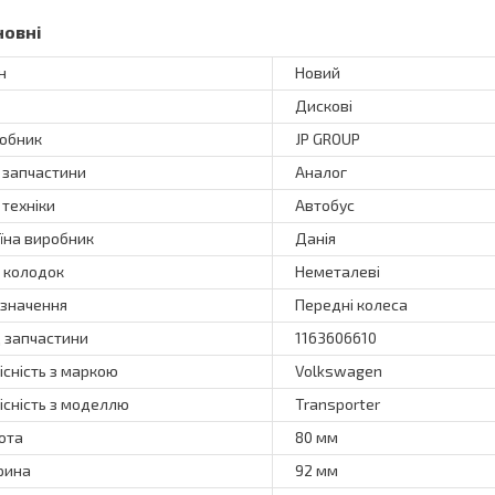
новні
н
Новий
Дискові
обник
JP GROUP
 запчастини
Аналог
 техніки
Автобус
їна виробник
Данія
 колодок
Неметалеві
значення
Передні колеса
 запчастини
1163606610
існість з маркою
Volkswagen
існість з моделлю
Transporter
ота
80 мм
рина
92 мм