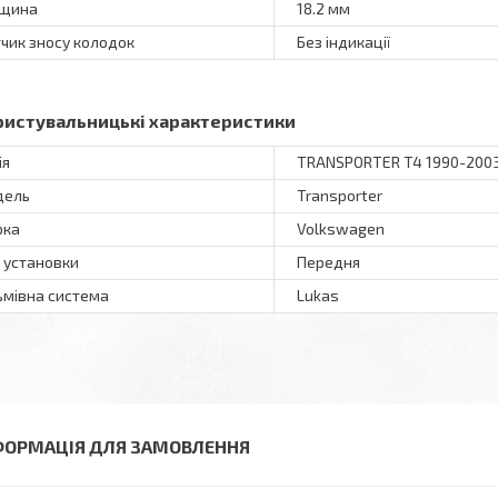
вщина
18.2 мм
чик зносу колодок
Без індикації
ристувальницькі характеристики
ія
TRANSPORTER T4 1990-200
дель
Transporter
рка
Volkswagen
ь установки
Передня
ьмівна система
Lukas
ФОРМАЦІЯ ДЛЯ ЗАМОВЛЕННЯ