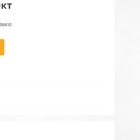
ект
06610