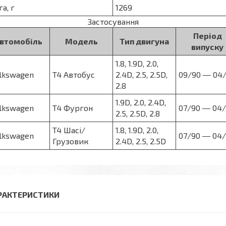
га, г
1269
Застосування
Період
втомобіль
Модель
Тип двигуна
випуску
1.8, 1.9D, 2.0,
lkswagen
T4 Автобус
2.4D, 2.5, 2.5D,
09/90 ― 04
2.8
1.9D, 2.0, 2.4D,
lkswagen
T4 Фургон
07/90 ― 04/
2.5, 2.5D, 2.8
T4 Шасі/
1.8, 1.9D, 2.0,
lkswagen
07/90 ― 04/
Грузовик
2.4D, 2.5, 2.5D
РАКТЕРИСТИКИ