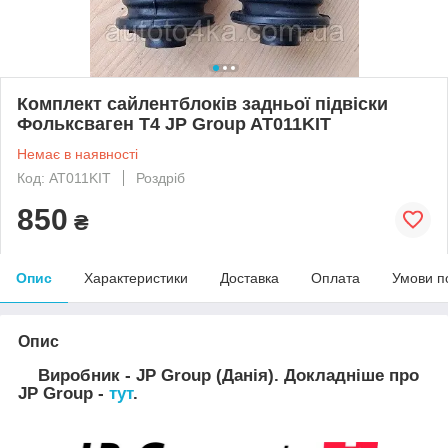
Комплект сайлентблоків задньої підвіски
Фольксваген Т4 JP Group AT011KIT
Немає в наявності
Код: AT011KIT
Роздріб
850
₴
Опис
Характеристики
Доставка
Оплата
Умови п
Опис
Виробник - JP Group (Данія). Докладніше про
JP Group -
тут
.