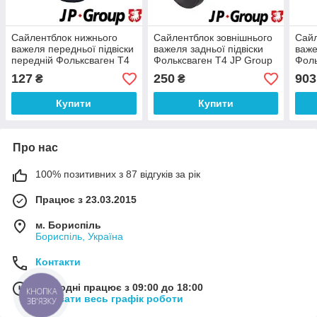
Сайлентблок нижнього
Сайлентблок зовнішнього
Сайл
важеля передньої підвіски
важеля задньої підвіски
важе
передній Фольксваген Т4
Фольксваген Т4 JP Group
Фоль
(09.90-12.95) JP Group
1150305200
701
127
250
903
₴
₴
1140203700
Купити
Купити
Про нас
100% позитивних з 87 відгуків за рік
Працює з 23.03.2015
м. Бориспіль
Бориспіль, Україна
Контакти
Сьогодні працює з 09:00 до 18:00
КНОПКА
Показати весь графік роботи
ЗВ'ЯЗКУ