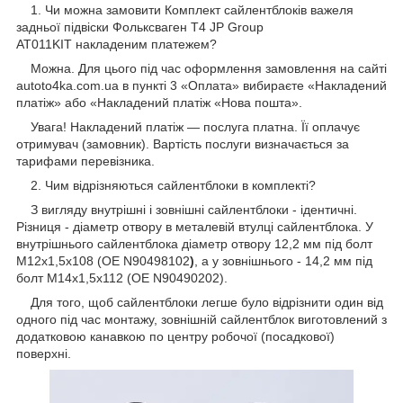
1. Чи можна замовити Комплект сайлентблоків важеля
задньої підвіски Фольксваген Т4 JP Group
AT011KIT накладеним платежем?
Можна. Для цього під час оформлення замовлення на сайті
autoto4ka.com.ua в пункті 3 «Оплата» вибираєте «Накладений
платіж» або «Накладений платіж «Нова пошта».
Увага! Накладений платіж — послуга платна. Її оплачує
отримувач (замовник). Вартість послуги визначається за
тарифами перевізника.
2. Чим відрізняються сайлентблоки в комплекті?
З вигляду внутрішні і зовнішні сайлентблоки - ідентичні.
Різниця - діаметр отвору в металевій втулці сайлентблока. У
внутрішнього сайлентблока діаметр отвору 12,2 мм під болт
М12х1,5х108 (OE N90498102
)
, а у зовнішнього - 14,2 мм під
болт М14х1,5х112 (OE N90490202).
Для того, щоб сайлентблоки легше було відрізнити один від
одного під час монтажу, зовнішній сайлентблок виготовлений з
додатковою канавкою по центру робочої (посадкової)
поверхні.