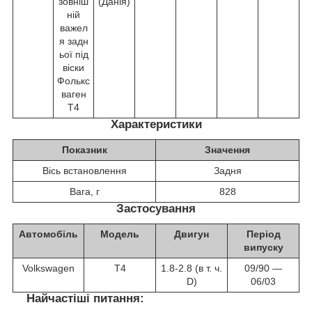
зовніш
(Данія)
ній
важел
я задн
ьої під
віски
Фолькс
ваген
Т4
Характеристики
Показник
Значення
Вісь встановлення
Задня
Вага, г
828
Застосування
Автомобіль
Модель
Двигун
Період
випуску
Volkswagen
T4
1.8-2.8 (в т. ч.
09/90 ―
D)
06/03
Найчастіші питання: