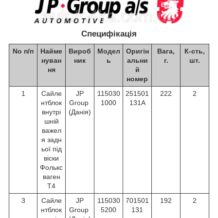
Специфікація
No п/п
Найме
Вироб
Модел
Оригін
Вага,
К-сть,
нуван
ник
ь
альни
г.
шт.
ня
й
номер
1
Сайле
JP
115030
251501
222
2
нтблок
Group
1000
131A
внутрі
(Данія)
шній
важел
я задн
ьої під
віски
Фолькс
ваген
Т4
3
Сайле
JP
115030
701501
192
2
нтблок
Group
5200
131