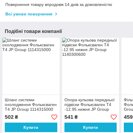
Повернення товару впродовж 14 днів за домовленістю
Всі умови повернення
Подібні товари компанії
Шланг системи
Опора кульова передньої
Філь
охолодження Фольксваген
підвіски Фольксваген Т4
Фоль
Т4 JP Group 1114315000
-12.95 нижня JP Group
Grou
1140300600
502
541
459
₴
₴
Купити
Купити