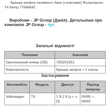
- Кришка запірна паливного бака (з ключами) Фольксваген
Т4 Kemp 77646642.
Виробник - JP Group (Данія). Детальніше про
компанію JP Group -
тут
.
Загальні відомості
Показник
Значення
Оригінальний номер (OE)
7D0201551
Комплектність
Кришка запірна + 2 ключа
Застосування
Автомобіль
Модель
Двигун
Період
випуску
Volkswagen
T4
1.9-2.8 (у т. ч.
09/90 ―
D)
06/03