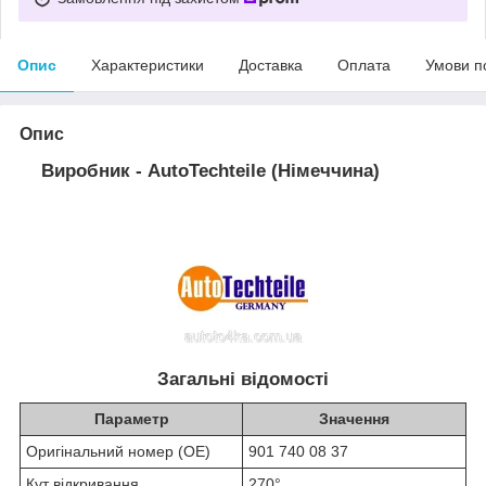
Опис
Характеристики
Доставка
Оплата
Умови п
Опис
Виробник - AutoTechteile (Німеччина)
Загальні відомості
Параметр
Значення
Оригінальний номер (OE)
901 740 08 37
Кут відкривання
270°