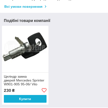
Всі умови повернення
Подібні товари компанії
Циліндр замка
дверей Mercedes Sprinter
W901-905 95-06/ Vito
W638 96-03/ VW LT 96-06
230
₴
Autotechhteile 100 7602
Купити