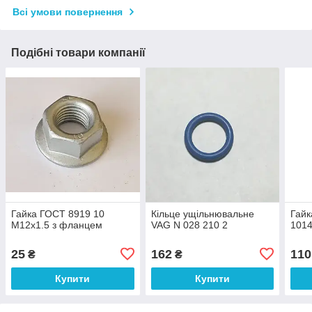
Всі умови повернення
Подібні товари компанії
Гайка ГОСТ 8919 10
Кільце ущільнювальне
Гайк
М12х1.5 з фланцем
VAG N 028 210 2
101
25
162
110
₴
₴
Купити
Купити