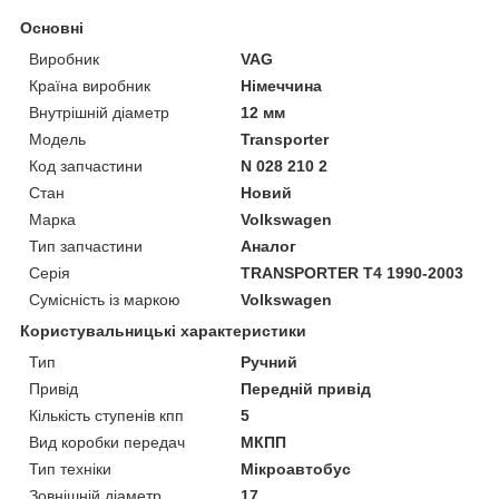
Основні
Виробник
VAG
Країна виробник
Німеччина
Внутрішній діаметр
12 мм
Модель
Transporter
Код запчастини
N 028 210 2
Стан
Новий
Марка
Volkswagen
Тип запчастини
Аналог
Серія
TRANSPORTER T4 1990-2003
Сумісність із маркою
Volkswagen
Користувальницькі характеристики
Тип
Ручний
Привід
Передній привід
Кількість ступенів кпп
5
Вид коробки передач
МКПП
Тип техніки
Мікроавтобус
Зовнішній діаметр
17