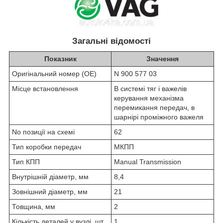
Загальні відомості
Показник
Значення
Оригінальний номер (OE)
N 900 577 03
Місце встановлення
В системі тяг і важелів
керування механізма
перемикання передач, в
шарнірі проміжного важеля
No позиції на схемі
62
Тип коробки передач
МКПП
Тип КПП
Manual Transmission
Внутрішній діаметр, мм
8,4
Зовнішний діаметр, мм
21
Товщина, мм
2
Кількість деталей у вузлі, шт.
1