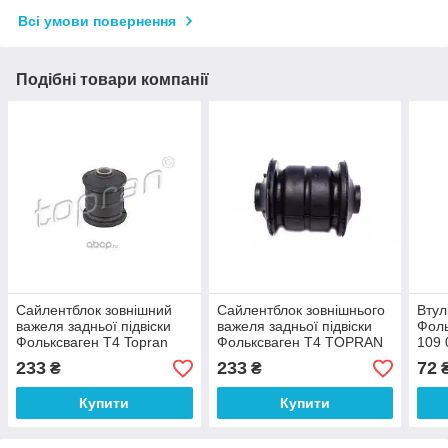
Всі умови повернення
Подібні товари компанії
Сайлентблок зовнішний
Сайлентблок зовнішнього
Втул
важеля задньої підвіски
важеля задньої підвіски
Фоль
Фольксваген Т4 Topran
Фольксваген Т4 TOPRAN
109 
104 081 001
104 081 001
233
233
72
₴
₴
Купити
Купити