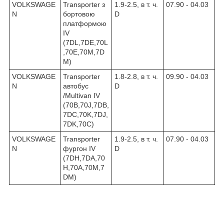
VOLKSWAGE
Transporter з
1.9-2.5, в т. ч.
07.90 - 04.03
N
бортовою
D
платформою
IV
(7DL,7DE,70L
,70E,70M,7D
M)
VOLKSWAGE
Transporter
1.8-2.8, в т. ч.
09.90 - 04.03
N
автобус
D
/Multivan IV
(70B,70J,7DB,
7DC,70K,7DJ,
7DK,70C)
VOLKSWAGE
Transporter
1.9-2.5, в т. ч.
07.90 - 04.03
N
фургон IV
D
(7DH,7DA,70
H,70A,70M,7
DM)