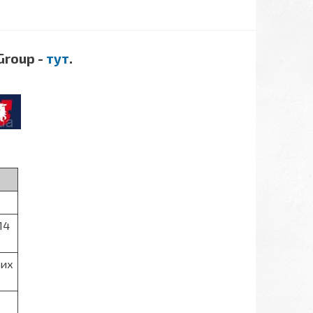
Group -
тут
.
14
них