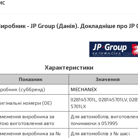
робник - JP Group (Данія). Докладніше про JP 
Характеристики
Показник
Значення
робник (суббренд)
MECHANEX
028145701L,
028145701LV, 028
игінальні номери (OE)
5701LX
меження виробника за
Для автомобілів, виготовле
тою виготовлення авто
починаючи з 05.1995
меження виробника за №
Для автомобілів з № шасі