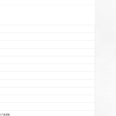
 газів