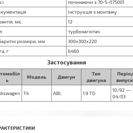
сі
починаючи з 70-S-075001
кументація
Інструкція з монтажу
рантія, міс.
12
п
турбонагнітач
баритні розміри, мм
300х300х220
га, г
6460
Застосування
втомобіл
Тип
Періо
Модель
Двигун
ь
двигуна
випуск
10/92 ―
lkswagen
T4
ABL
1.9 TD
04/03
РАКТЕРИСТИКИ