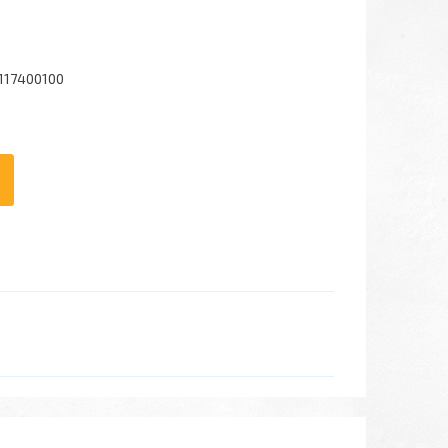
117400100
6