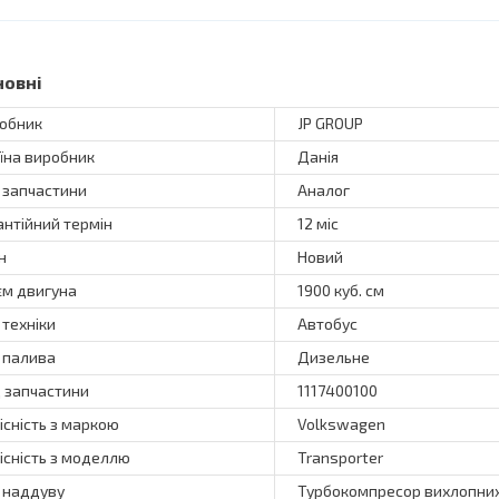
новні
обник
JP GROUP
їна виробник
Данія
 запчастини
Аналог
антійний термін
12 міс
н
Новий
єм двигуна
1900 куб. см
 техніки
Автобус
 палива
Дизельне
 запчастини
1117400100
існість з маркою
Volkswagen
існість з моделлю
Transporter
 наддуву
Турбокомпресор вихлопних