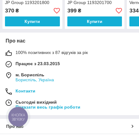
JP Group 1193201800
JP Group 1193201700
Vern
370
399
334
₴
₴
Купити
Купити
Про нас
100% позитивних з 87 відгуків за рік
Працює з 23.03.2015
м. Бориспіль
Бориспіль, Україна
Контакти
Сьогодні вихідний
Показати весь графік роботи
КНОПКА
ЗВ'ЯЗКУ
Про нас