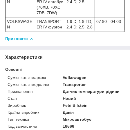
N
ER IV автобус
2.4 D; 2.5
(70XB, 70XC,
7DB, 7DW)
VOLKSWAGE
TRANSPORT
1.9 D; 1.9 TD;
07.90 - 04.03
N
ER IV фургон
2.4 D; 2.5; 2.8
Приховати
Характеристики
Основні
Сумісність з маркою
Volkswagen
Сумісність з моделлю
Transporter
Призначення
Датчик температури рідини
Стан
Новий
Виробник
Febi Bilstein
Країна виробник
Данія
Тип техніки
Мікроавтобус
Код запчастини
18666