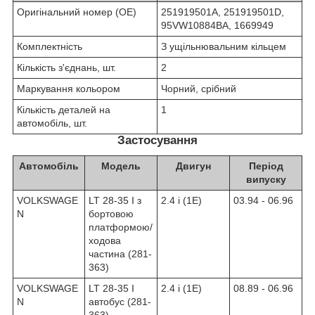
Оригінальний номер (OE)
251919501A, 251919501D,
95VW10884BA, 1669949
Комплектність
З ущільнювальним кільцем
Кількість з'єднань, шт.
2
Маркування кольором
Чорний, срібний
Кількість деталей на
1
автомобіль, шт.
Застосування
Автомобіль
Модель
Двигун
Період
випуску
VOLKSWAGE
LT 28-35 I з
2.4 i (1E)
03.94 - 06.96
N
бортовою
платформою/
ходова
частина (281-
363)
VOLKSWAGE
LT 28-35 I
2.4 i (1E)
08.89 - 06.96
N
автобус (281-
363)