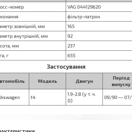
осс-номер
VAG 044129620
конання
фільтр-патрон
аметр зовнішній, мм
165
аметр внутрішній, мм
92
сота, мм
237
га, г
655
Застосування
Період
втомобіль
Модель
Двигун
випуску
1.9-2.8 (у т. ч.
lkswagen
t4
09/90 ― 07/
D)
РАКТЕРИСТИКИ