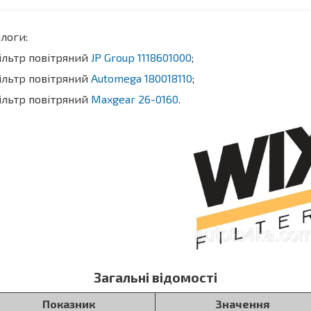
логи:
ільтр повітряний
JP Group 1118601000
;
ільтр повітряний
Automega 180018110
;
ільтр повітряний
Maxgear 26-0160
.
Загальні відомості
Показник
Значення