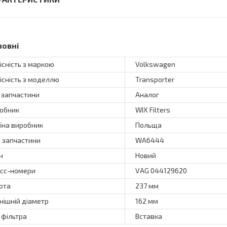
новні
існість з маркою
Volkswagen
існість з моделлю
Transporter
 запчастини
Аналог
обник
WIX Filters
їна виробник
Польща
 запчастини
WA6444
н
Новий
сс-номери
VAG 044129620
ота
237 мм
нішній діаметр
162 мм
 фільтра
Вставка