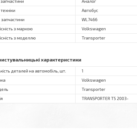
 запчастини
Аналог
 техніки
Автобус
 запчастини
WL7466
існість з маркою
Volkswagen
існість з моделлю
Transporter
ристувальницькі характеристики
ькість деталей на автомобіль, шт.
1
рка
Volkswagen
дель
Transporter
ія
TRANSPORTER T5 2003-