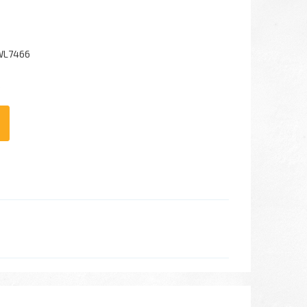
WL7466
6