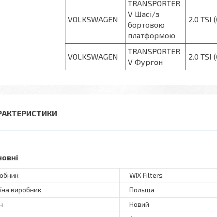
TRANSPORTER
V Шасі/з
VOLKSWAGEN
2.0 TSI 
бортовою
платформою
TRANSPORTER
VOLKSWAGEN
2.0 TSI 
V Фургон
РАКТЕРИСТИКИ
новні
обник
WIX Filters
їна виробник
Польща
н
Новий