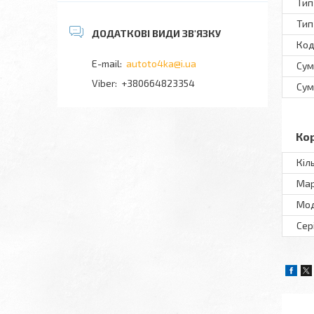
Тип
Тип
Код
autoto4ka@i.ua
Сум
+380664823354
Сум
Ко
Кіл
Ма
Мо
Сер