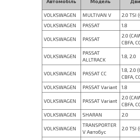
Автомобіль
Модель
Дви
VOLKSWAGEN
MULTIVAN V
2.0 TSI 
VOLKSWAGEN
PASSAT
1.8
2.0 (CA
VOLKSWAGEN
PASSAT
CBFA, C
PASSAT
VOLKSWAGEN
1.8, 2.0
ALLTRACK
1.8, 2.0
VOLKSWAGEN
PASSAT CC
CBFA, C
VOLKSWAGEN
PASSAT Variant
1.8
2.0 (CA
VOLKSWAGEN
PASSAT Variant
CBFA, C
VOLKSWAGEN
SHARAN
2.0
TRANSPORTER
VOLKSWAGEN
2.0 TSI 
V Автобус