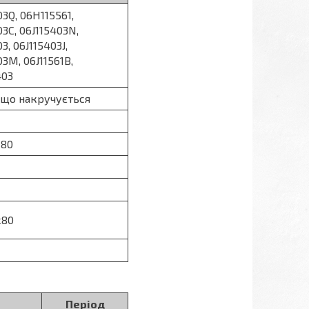
03Q, 06H115561,
03C, 06J115403N,
3, 06J115403J,
03M, 06J11561B,
403
 що накручується
х80
х80
Період