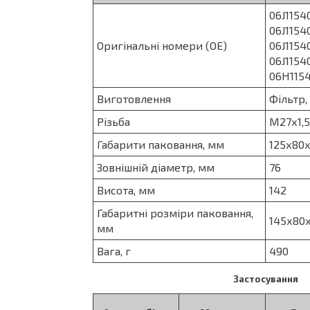
06J1154
06J1154
Оригінальні номери (OE)
06J11540
06J1154
06H115
Виготовлення
Фільтр,
Різьба
М27х1,5
Габарити паковання, мм
125х80
Зовнішній діаметр, мм
76
Висота, мм
142
Габаритні розміри паковання,
145х80
мм
Вага, г
490
Застосування