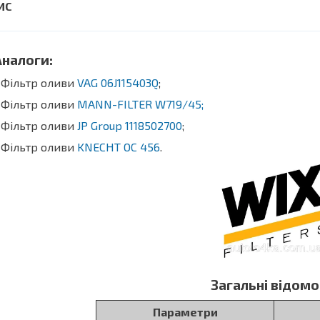
алоги:
Фільтр оливи
VAG 06J115403Q
;
 Фільтр оливи
MANN-FILTER W719/45;
Фільтр оливи
JP Group 1118502700
;
Фільтр оливи
KNECHT OC 456
.
Загальні відомо
Параметри