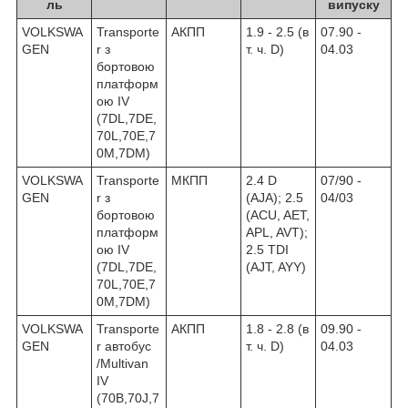
ль
випуску
VOLKSWA
Transporte
АКПП
1.9 - 2.5 (в
07.90 -
GEN
r з
т. ч. D)
04.03
бортовою
платформ
ою IV
(7DL,7DE,
70L,70E,7
0M,7DM)
VOLKSWA
Transporte
МКПП
2.4 D
07/90 -
GEN
r з
(AJA); 2.5
04/03
бортовою
(ACU, AET,
платформ
APL, AVT);
ою IV
2.5 TDI
(7DL,7DE,
(AJT, AYY)
70L,70E,7
0M,7DM)
VOLKSWA
Transporte
АКПП
1.8 - 2.8 (в
09.90 -
GEN
r автобус
т. ч. D)
04.03
/Multivan
IV
(70B,70J,7