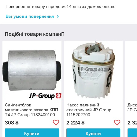
Повернення товару впродовж 14 днів за домовленістю
Всі умови повернення
Подібні товари компанії
Сайлентблок
Насос паливний
Диск
маятникового важеля КПП
електричний JP Group
JP G
Т4 JP Group 1132400100
1115202700
308
2 224
2 3
₴
₴
Купити
Купити