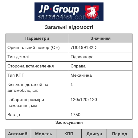
Загальні відомості
Параметри
Значення
Оригінальний номер (OE)
7D0199132D
Тип деталі
Гідроопора
Сторона встановлення
Справа
Тип КПП
Механічна
Кількість деталей на
1
автомобіль, шт.
Габаритні розміри
120х120х120
паковання, мм
Вага, г
1750
Застосування
Автомобі
Модель
КПП
Двигун
Період