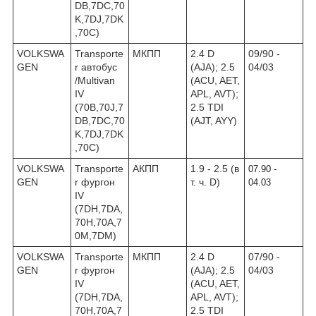
DB,7DC,70
K,7DJ,7DK
,70C)
VOLKSWA
Transporte
МКПП
2.4 D
09/90 -
GEN
r автобус
(AJA); 2.5
04/03
/Multivan
(ACU, AET,
IV
APL, AVT);
(70B,70J,7
2.5 TDI
DB,7DC,70
(AJT, AYY)
K,7DJ,7DK
,70C)
VOLKSWA
Transporte
АКПП
1.9 - 2.5 (в
07.90 -
GEN
r фургон
т. ч. D)
04.03
IV
(7DH,7DA,
70H,70A,7
0M,7DM)
VOLKSWA
Transporte
МКПП
2.4 D
07/90 -
GEN
r фургон
(AJA); 2.5
04/03
IV
(ACU, AET,
(7DH,7DA,
APL, AVT);
70H,70A,7
2.5 TDI