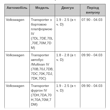
Автомобіль
Модель
Двигун
Період
випуску
Volkswagen
Transporter з
1.9 - 2.5 (в т.
07.90 - 04.03
бортовою
ч. D)
платформою
IV
(7DL,7DE,70L
,70E,70M,7D
M)
Volkswagen
Transporter
1.8 - 2.8 (в т.
09.90 - 04.03
автобус
ч. D)
/Multivan IV
(70B,70J,7DB,
7DC,70K,7DJ,
7DK,70C)
Volkswagen
Transporter
1.9 - 2.5 (в т.
09.90 - 04.03
фургон IV
ч. D)
(7DH,7DA,70
H,70A,70M,7
DM)