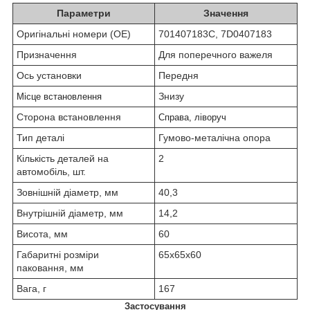
Параметри
Значення
Оригінальні номери (OE)
701407183C, 7D0407183
Призначення
Для поперечного важеля
Ось установки
Передня
Знизу
Місце встановлення
Сторона встановлення
Справа, ліворуч
Тип деталі
Гумово-металічна опора
Кількість деталей на
2
автомобіль, шт.
Зовнішній діаметр, мм
40,3
Внутрішній діаметр, мм
14,2
Висота, мм
60
Габаритні розміри
65х65х60
паковання, мм
Вага, г
167
Застосування