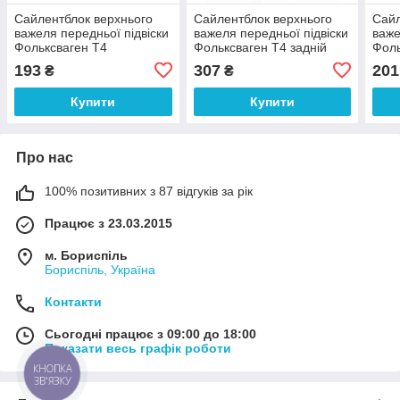
Сайлентблок верхнього
Сайлентблок верхнього
Сайл
важеля передньої підвіски
важеля передньої підвіски
важе
Фольксваген Т4
Фольксваген Т4 задній
Фоль
задній Febi 05027
Lemförder 14554 01
Grou
193
307
201
₴
₴
Купити
Купити
Про нас
100% позитивних з 87 відгуків за рік
Працює з 23.03.2015
м. Бориспіль
Бориспіль, Україна
Контакти
Сьогодні працює з 09:00 до 18:00
Показати весь графік роботи
КНОПКА
ЗВ'ЯЗКУ