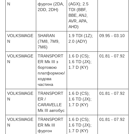
N
фургон (2DA,
(AGX); 2.5
2DD, 2DH)
TDI (BBF,
BBE, ANJ,
AVR, APA,
AHD)
VOLKSWAGE
SHARAN
1.9 TDI (1Z);
09.95 - 03.10
N
(7M8, 7M9,
2.0 (ADY)
7M6)
VOLKSWAGE
TRANSPORT
1.6 D (CS);
01.81 - 07.92
N
ER Mk III з
1.6 TD (JX);
бортовою
1.7 D (KY)
платформою/
ходова
частина
VOLKSWAGE
TRANSPORT
1.6 D (CS);
01.81 - 07.92
N
ER /
1.6 TD (JX);
CARAVELLE
1.7 D (KY)
Mk III автобус
VOLKSWAGE
TRANSPORT
1.6 D (CS);
01.81 - 07.92
N
ER Mk III
1.6 TD (JX);
фургон
1.7 D (KY)