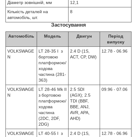
Діаметр зовнішній, мм
12,1
Кількість деталей на
8
автомобіль, шт.
Застосування
Автомобіль
Модель
Двигун
Період
випуску
VOLKSWAGE
LT 28-35 I з
2.4 D (1S,
12.78 - 06.96
N
бортовою
ACT, CP, DW)
платформою/
ходова
частина (281-
363)
VOLKSWAGE
LT 28-46 Mk II
2.5 SDI
09.96 - 07.06
N
з бортовою
(AGX); 2.5
платформою/
TDI (BBF,
ходова
BBE, ANJ,
частина
AVR, APA,
(2DC, 2DF,
AHD)
2DG)
VOLKSWAGE
LT 40-55 I з
2.4 D (1S,
12.78 - 06.96