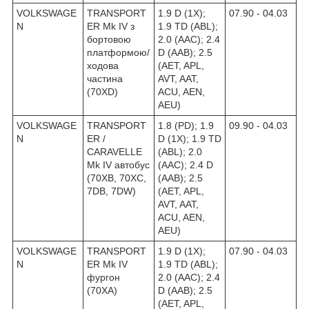
VOLKSWAGE
TRANSPORT
1.9 D (1X);
07.90 - 04.03
N
ER Mk IV з
1.9 TD (ABL);
бортовою
2.0 (AAC); 2.4
платформою/
D (AAB); 2.5
ходова
(AET, APL,
частина
AVT, AAT,
(70XD)
ACU, AEN,
AEU)
VOLKSWAGE
TRANSPORT
1.8 (PD); 1.9
09.90 - 04.03
N
ER /
D (1X); 1.9 TD
CARAVELLE
(ABL); 2.0
Mk IV автобус
(AAC); 2.4 D
(70XB, 70XC,
(AAB); 2.5
7DB, 7DW)
(AET, APL,
AVT, AAT,
ACU, AEN,
AEU)
VOLKSWAGE
TRANSPORT
1.9 D (1X);
07.90 - 04.03
N
ER Mk IV
1.9 TD (ABL);
фургон
2.0 (AAC); 2.4
(70XA)
D (AAB); 2.5
(AET, APL,