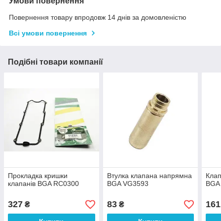
Умови повернення
Повернення товару впродовж 14 днів за домовленістю
Всі умови повернення
Подібні товари компанії
Прокладка кришки
Втулка клапана напрямна
Клап
клапанів BGA RC0300
BGA VG3593
BGA
327
83
161
₴
₴