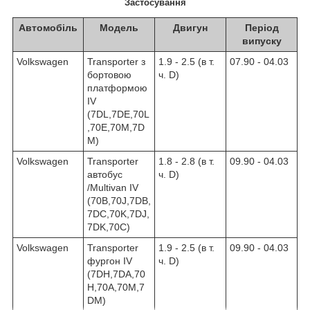
Застосування
Автомобіль
Модель
Двигун
Період
випуску
Volkswagen
Transporter з
1.9 - 2.5 (в т.
07.90 - 04.03
бортовою
ч. D)
платформою
IV
(7DL,7DE,70L
,70E,70M,7D
M)
Volkswagen
Transporter
1.8 - 2.8 (в т.
09.90 - 04.03
автобус
ч. D)
/Multivan IV
(70B,70J,7DB,
7DC,70K,7DJ,
7DK,70C)
Volkswagen
Transporter
1.9 - 2.5 (в т.
09.90 - 04.03
фургон IV
ч. D)
(7DH,7DA,70
H,70A,70M,7
DM)