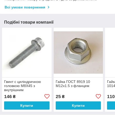
Всі умови повернення
Подібні товари компанії
Гвинт с циліндричною
Гайка ГОСТ 8919 10
Гайк
головкою M8X45 з
М12х1.5 з фланцем
101
внутрішним
шестигранником VAG N
146
25
110
₴
₴
903 487 04
Купити
Купити