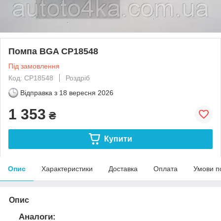
Помпа BGA CP18548
Під замовлення
Код: CP18548
Роздріб
Відправка з
18 вересня 2026
1 353
₴
Купити
Опис
Характеристики
Доставка
Оплата
Умови п
Опис
Аналоги: