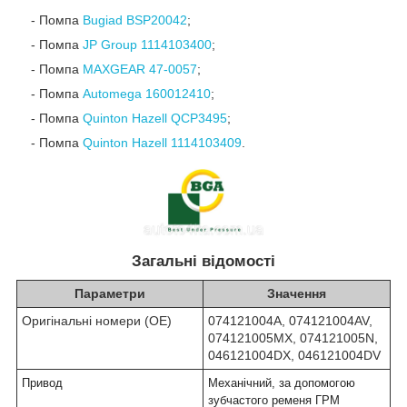
- Помпа
Bugiad BSP20042
;
- Помпа
JP Group 1114103400
;
- Помпа
MAXGEAR 47-0057
;
- Помпа
Automega 160012410
;
- Помпа
Quinton Hazell QCP3495
;
- Помпа
Quinton Hazell 1114103409
.
Загальні відомості
Параметри
Значення
Оригінальні номери (OE)
074121004A, 074121004AV,
074121005MX, 074121005N,
046121004DX, 046121004DV
Привод
Механічний, за допомогою
зубчастого ременя ГРМ