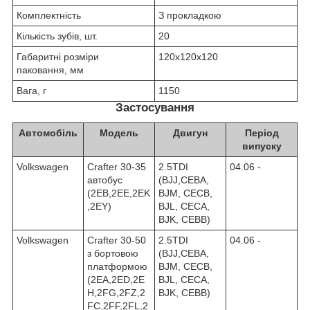
Комплектність
З прокладкою
Кількість зубів, шт.
20
Габаритні розміри
120х120х120
паковання, мм
Вага, г
1150
Застосування
Автомобіль
Модель
Двигун
Період
випуску
Volkswagen
Crafter 30-35
2.5TDI
04.06 -
автобус
(BJJ,CEBA,
(2EB,2EE,2EK
BJM, CECB,
,2EY)
BJL, CECA,
BJK, CEBB)
Volkswagen
Crafter 30-50
2.5TDI
04.06 -
з бортовою
(BJJ,CEBA,
платформою
BJM, CECB,
(2EA,2ED,2E
BJL, CECA,
H,2FG,2FZ,2
BJK, CEBB)
FC,2FF,2FL,2