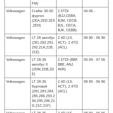
FM)
Volkswagen
Crafter 30-50
2.5TDI
04.06 -
фургон
(BJJ,CEBA,
(2EA,2ED,2EX
BJM, CECB,
,2EH)
BJL, CECA,
BJK, CEBB)
Volkswagen
LT 28 автобус
2.4D (1S,
08.90 - 06.96
(281,282,291,
ACT); 2.4TD
292,21A,21B,
(ACL)
21E)
Volkswagen
LT 28-35
2.5TDI (BBF,
05.99 - 07.06
автобус II
BBE, ANJ,
(2DM,2DB,2D
AVR)
E)
Volkswagen
LT 28-35
2.4D (1S,
08.90 - 06.96
бортовой
ACT); 2.4TD
(281,283,284,
(ACL)
285,286,293,2
94,295,296,21
G,21C,21F)