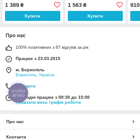
1.9D
1 389
1 563
910
₴
₴
(Вел
Купити
Купити
Про нас
100% позитивних з 87 відгуків за рік
Працює з 23.03.2015
м. Бориспіль
Бориспіль, Україна
Контакти
КНОПКА
ЗВ'ЯЗКУ
Сьогодні працює з 09:30 до 15:00
Показати весь графік роботи
Про нас
Контакти