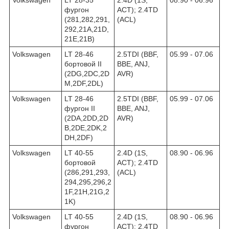
Volkswagen
LT 28-35
2.4D (1S,
08.90 - 06.96
фургон
ACT); 2.4TD
(281,282,291,
(ACL)
292,21A,21D,
21E,21B)
Volkswagen
LT 28-46
2.5TDI (BBF,
05.99 - 07.06
бортовой II
BBE, ANJ,
(2DG,2DC,2D
AVR)
M,2DF,2DL)
Volkswagen
LT 28-46
2.5TDI (BBF,
05.99 - 07.06
фургон II
BBE, ANJ,
(2DA,2DD,2D
AVR)
B,2DE,2DK,2
DH,2DF)
Volkswagen
LT 40-55
2.4D (1S,
08.90 - 06.96
бортовой
ACT); 2.4TD
(286,291,293,
(ACL)
294,295,296,2
1F,21H,21G,2
1K)
Volkswagen
LT 40-55
2.4D (1S,
08.90 - 06.96
фургон
ACT); 2.4TD