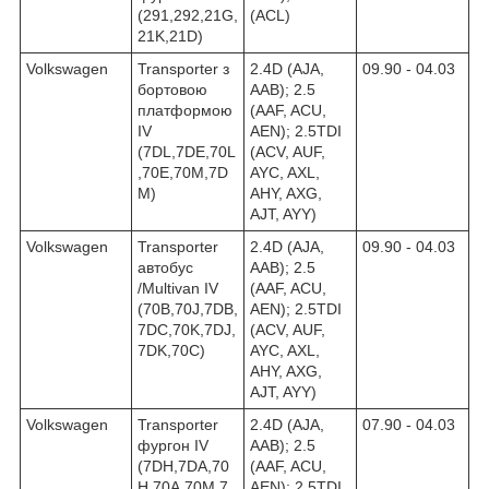
(291,292,21G,
(ACL)
21K,21D)
Volkswagen
Transporter з
2.4D (AJA,
09.90 - 04.03
бортовою
AAB); 2.5
платформою
(AAF, ACU,
IV
AEN); 2.5TDI
(7DL,7DE,70L
(ACV, AUF,
,70E,70M,7D
AYC, AXL,
M)
AHY, AXG,
AJT, AYY)
Volkswagen
Transporter
2.4D (AJA,
09.90 - 04.03
автобус
AAB); 2.5
/Multivan IV
(AAF, ACU,
(70B,70J,7DB,
AEN); 2.5TDI
7DC,70K,7DJ,
(ACV, AUF,
7DK,70C)
AYC, AXL,
AHY, AXG,
AJT, AYY)
Volkswagen
Transporter
2.4D (AJA,
07.90 - 04.03
фургон IV
AAB); 2.5
(7DH,7DA,70
(AAF, ACU,
H,70A,70M,7
AEN); 2.5TDI