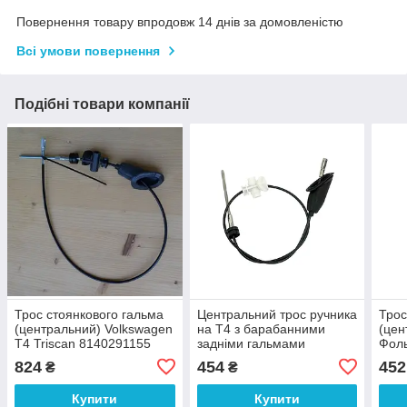
Повернення товару впродовж 14 днів за домовленістю
Всі умови повернення
Подібні товари компанії
Трос стоянкового гальма
Центральний трос ручника
Трос
(центральний) Volkswagen
на Т4 з барабанними
(цен
T4 Triscan 8140291155
задніми гальмами
Фоль
MAXGEAR 321592
F7A
824
454
452
₴
₴
Купити
Купити