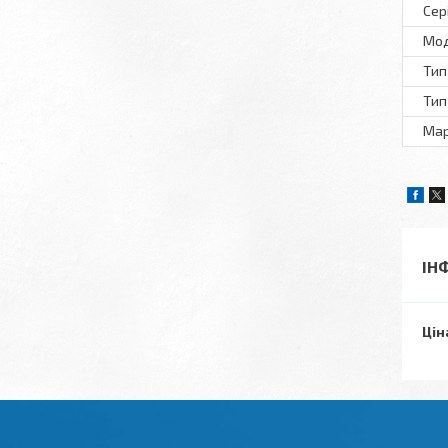
Сер
Мо
Тип
Тип
Ма
ІН
Цін