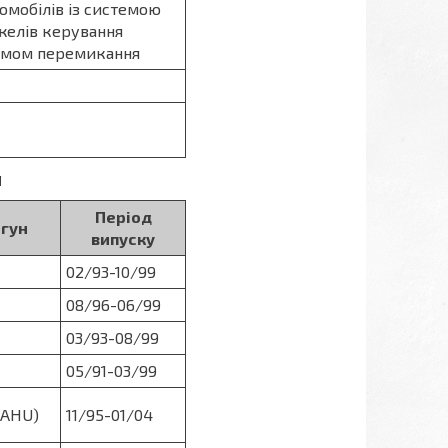
омобілів із системою
ажелів керування
змом перемикання
я
Період
гун
випуску
02/93-10/99
08/96-06/99
03/93-08/99
05/91-03/99
Z AHU)
11/95-01/04