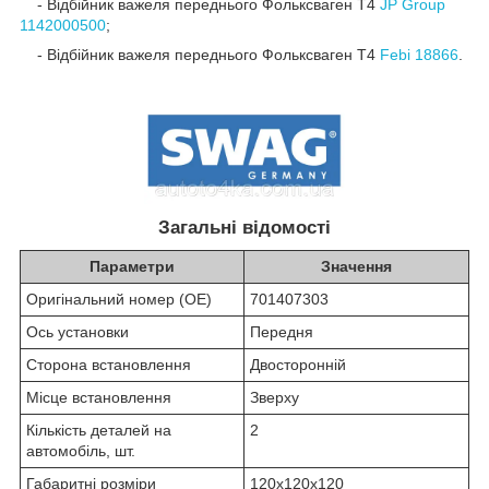
- Відбійник важеля переднього Фольксваген Т4
JP Group
1142000500
;
- Відбійник важеля переднього Фольксваген Т4
Febi 18866
.
Загальні відомості
Параметри
Значення
Оригінальний номер (OE)
701407303
Ось установки
Передня
Сторона встановлення
Двосторонній
Місце встановлення
Зверху
Кількість деталей на
2
автомобіль, шт.
Габаритні розміри
120х120х120