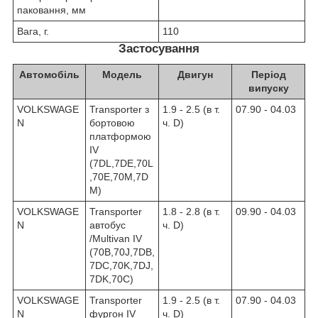
паковання, мм
Вага, г.
110
Застосування
Автомобіль
Модель
Двигун
Період
випуску
VOLKSWAGE
Transporter з
1.9 - 2.5 (в т.
07.90 - 04.03
N
бортовою
ч. D)
платформою
IV
(7DL,7DE,70L
,70E,70M,7D
M)
VOLKSWAGE
Transporter
1.8 - 2.8 (в т.
09.90 - 04.03
N
автобус
ч. D)
/Multivan IV
(70B,70J,7DB,
7DC,70K,7DJ,
7DK,70C)
VOLKSWAGE
Transporter
1.9 - 2.5 (в т.
07.90 - 04.03
N
фургон IV
ч. D)