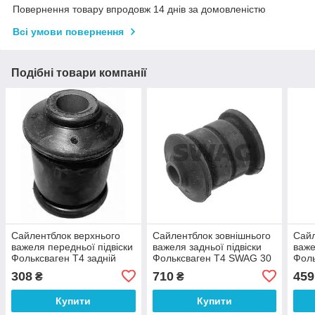
Повернення товару впродовж 14 днів за домовленістю
Всі умови повернення
Подібні товари компанії
Сайлентблок верхнього
Сайлентблок зовнішнього
Сайл
важеля передньої підвіски
важеля задньої підвіски
важе
Фольксваген Т4 задній
Фольксваген Т4 SWAG 30
Фоль
Lemförder 14554 01
93 6005
79 0
308
710
459
₴
₴
Купити
Купити