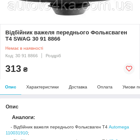
Відбійник важеля переднього Фольксваген
Т4 SWAG 30 91 8866
Немає в наявності
Код: 30 91 8866
Роздріб
313
₴
Опис
Характеристики
Доставка
Оплата
Умови п
Опис
Аналоги:
- Відбійник важеля переднього Фольксваген Т4
Automega
110031910
;