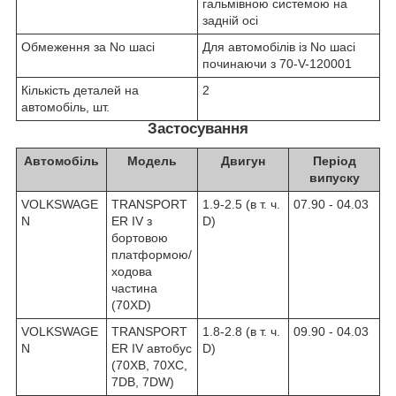
гальмівною системою на
задній осі
Обмеження за No шасі
Для автомобілів із No шасі
починаючи з 70-V-120001
Кількість деталей на
2
автомобіль, шт.
Застосування
Автомобіль
Модель
Двигун
Період
випуску
VOLKSWAGE
TRANSPORT
1.9-2.5 (в т. ч.
07.90 - 04.03
N
ER IV з
D)
бортовою
платформою/
ходова
частина
(70XD)
VOLKSWAGE
TRANSPORT
1.8-2.8 (в т. ч.
09.90 - 04.03
N
ER IV автобус
D)
(70XB, 70XC,
7DB, 7DW)