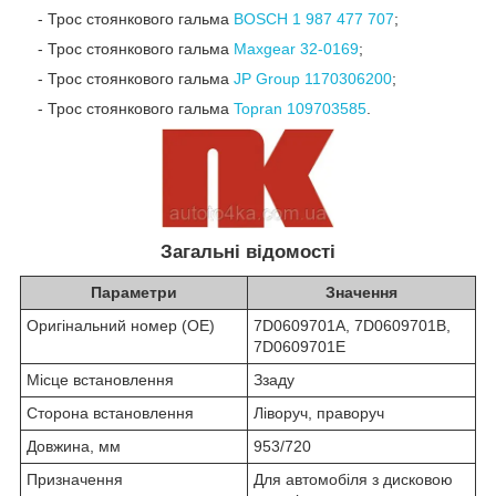
- Трос стоянкового гальма
BOSCH
1 987 477 707
;
- Трос стоянкового гальма
Maxgear
32-0169
;
- Трос стоянкового гальма
JP Group
1170306200
;
- Трос стоянкового гальма
Topran
109703585
.
Загальні відомості
Параметри
Значення
Оригінальний номер (OE)
7D0609701A, 7D0609701B,
7D0609701E
Місце встановлення
Ззаду
Сторона встановлення
Ліворуч, праворуч
Довжина, мм
953/720
Призначення
Для автомобіля з дисковою