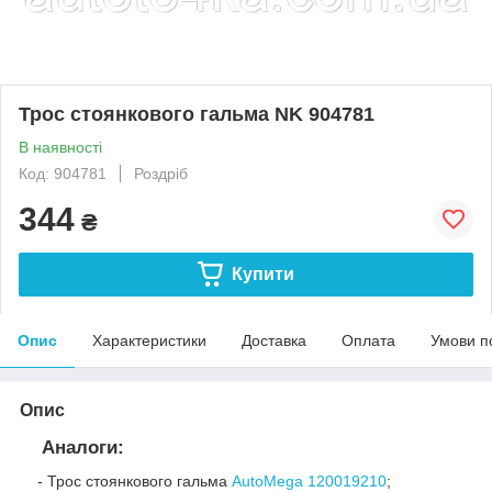
Трос стоянкового гальма NK 904781
В наявності
Код: 904781
Роздріб
344
₴
Купити
Опис
Характеристики
Доставка
Оплата
Умови п
Опис
Аналоги:
- Трос стоянкового гальма
AutoMega
120019210
;