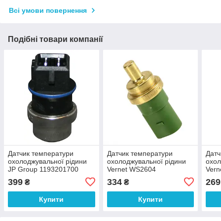
Всі умови повернення
Подібні товари компанії
Датчик температури
Датчик температури
Датч
охолоджувальної рідини
охолоджувальної рідини
охол
JP Group 1193201700
Vernet WS2604
Vern
399
334
269
₴
₴
Купити
Купити