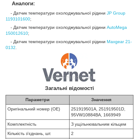
Аналоги:
- Датчик температури охолоджувальної рідини
JP Group
1193101600
;
- Датчик температури охолоджувальної рідини
AutoMega
150012610
;
- Датчик температури охолоджувальної рідини
Maxgear 21-
0132
.
Загальні відомості
Параметри
Значення
Оригінальний номер (OE)
251919501A, 251919501D,
95VW10884BA, 1669949
Комплектність
З ущільнювальним кільцем
Кількість з'єднань, шт.
2