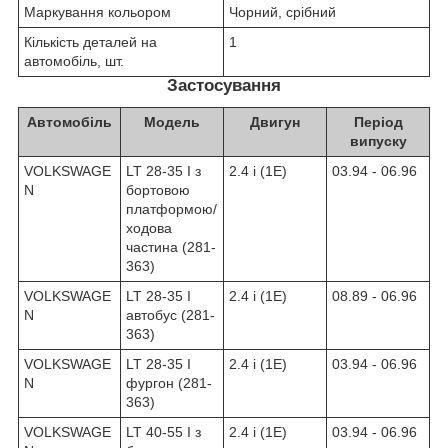
Маркування кольором
Чорний, срібний
Кількість деталей на
1
автомобіль, шт.
Застосування
Автомобіль
Модель
Двигун
Період
випуску
VOLKSWAGE
LT 28-35 I з
2.4 i (1E)
03.94 - 06.96
N
бортовою
платформою/
ходова
частина (281-
363)
VOLKSWAGE
LT 28-35 I
2.4 i (1E)
08.89 - 06.96
N
автобус (281-
363)
VOLKSWAGE
LT 28-35 I
2.4 i (1E)
03.94 - 06.96
N
фургон (281-
363)
VOLKSWAGE
LT 40-55 I з
2.4 i (1E)
03.94 - 06.96