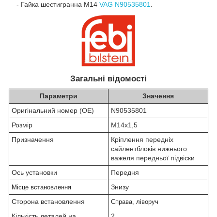
- Гайка шестигранна M14
VAG N90535801
.
Загальні відомості
Параметри
Значення
Оригінальний номер (OE)
N90535801
Розмір
М14х1,5
Призначення
Кріплення передніх
сайлентблоків нижнього
важеля передньої підвіски
Ось установки
Передня
Знизу
Місце встановлення
Сторона встановлення
Справа, ліворуч
Кількість деталей на
2