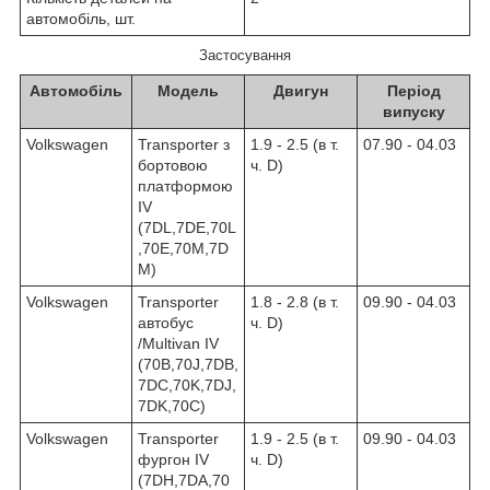
автомобіль, шт.
Застосування
Автомобіль
Модель
Двигун
Період
випуску
Volkswagen
Transporter з
1.9 - 2.5 (в т.
07.90 - 04.03
бортовою
ч. D)
платформою
IV
(7DL,7DE,70L
,70E,70M,7D
M)
Volkswagen
Transporter
1.8 - 2.8 (в т.
09.90 - 04.03
автобус
ч. D)
/Multivan IV
(70B,70J,7DB,
7DC,70K,7DJ,
7DK,70C)
Volkswagen
Transporter
1.9 - 2.5 (в т.
09.90 - 04.03
фургон IV
ч. D)
(7DH,7DA,70