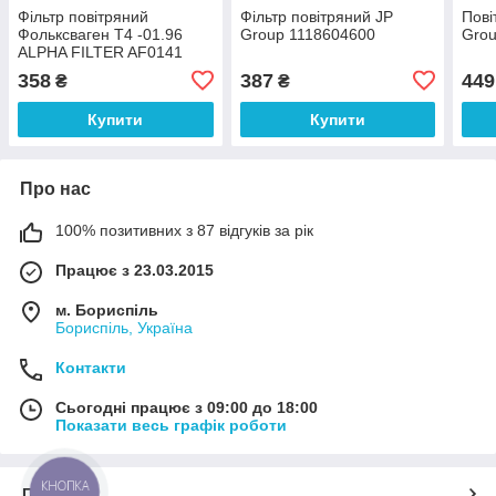
Фільтр повітряний
Фільтр повітряний JP
Пові
Фольксваген Т4 -01.96
Group 1118604600
Grou
ALPHA FILTER AF0141
358
387
449
₴
₴
Купити
Купити
Про нас
100% позитивних з 87 відгуків за рік
Працює з 23.03.2015
м. Бориспіль
Бориспіль, Україна
Контакти
Сьогодні працює з 09:00 до 18:00
Показати весь графік роботи
КНОПКА
Про нас