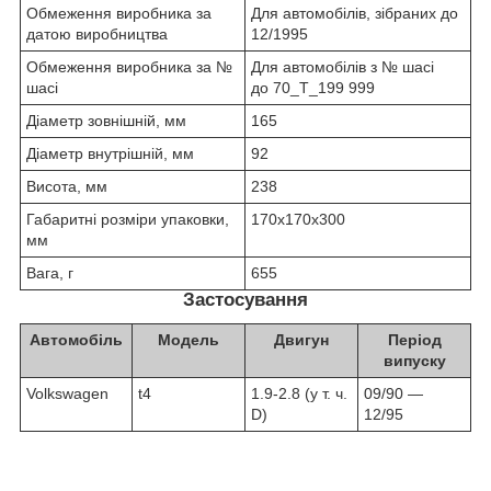
Обмеження виробника за
Для автомобілів, зібраних до
датою виробництва
12/1995
Обмеження виробника за №
Для автомобілів з № шасі
шасі
до 70_T_199 999
Діаметр зовнішній, мм
165
Діаметр внутрішній, мм
92
Висота, мм
238
Габаритні розміри упаковки,
170х170х300
мм
Вага, г
655
Застосування
Автомобіль
Модель
Двигун
Період
випуску
Volkswagen
t4
1.9-2.8 (у т. ч.
09/90 ―
D)
12/95