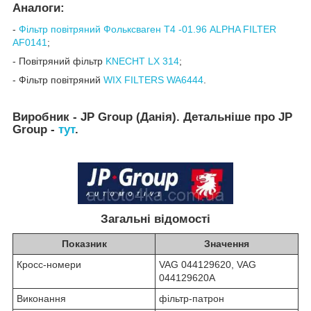
Аналоги:
-
Фільтр повітряний Фольксваген Т4 -01.96 ALPHA FILTER
AF0141
;
- Повітряний фільтр
KNECHT LX 314
;
- Фільтр повітряний
WIX FILTERS WA6444
.
Виробник - JP Group (Данія). Детальніше про JP
Group -
тут
.
Загальні відомості
Показник
Значення
Кросс-номери
VAG 044129620, VAG
044129620A
Виконання
фільтр-патрон