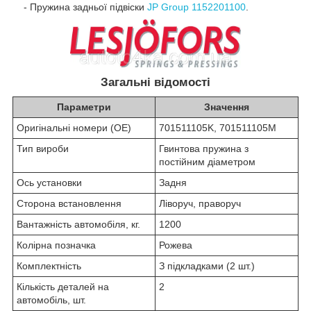
- Пружина задньої підвіски
JP Group 1152201100
.
Загальні відомості
Параметри
Значення
Оригінальні номери (OE)
701511105K, 701511105M
Тип вироби
Гвинтова пружина з
постійним діаметром
Ось установки
Задня
Сторона встановлення
Ліворуч, праворуч
Вантажність автомобіля, кг.
1200
Колірна позначка
Рожева
Комплектність
З підкладками (2 шт.)
Кількість деталей на
2
автомобіль, шт.