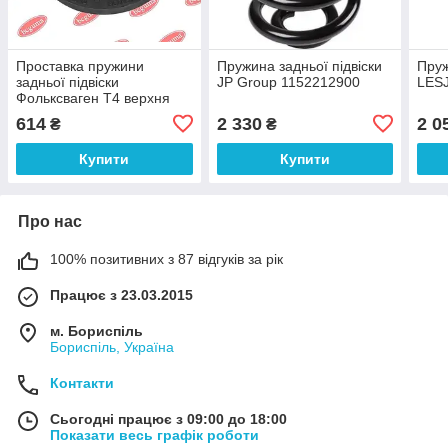
Проставка пружини
Пружина задньої підвіски
Пруж
задньої підвіски
JP Group 1152212900
LES
Фольксваген Т4 верхня
BCGuma BC0257
614
2 330
2 0
₴
₴
Купити
Купити
Про нас
100% позитивних з 87 відгуків за рік
Працює з 23.03.2015
м. Бориспіль
Бориспіль, Україна
Контакти
Сьогодні працює з 09:00 до 18:00
Показати весь графік роботи