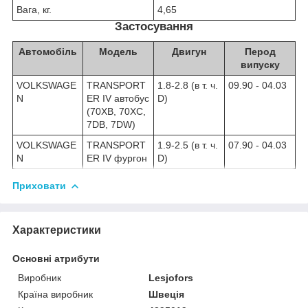
Вага, кг.
4,65
Застосування
Автомобіль
Модель
Двигун
Перод
випуску
VOLKSWAGE
TRANSPORT
1.8-2.8 (в т. ч.
09.90 - 04.03
N
ER IV автобус
D)
(70XB, 70XC,
7DB, 7DW)
VOLKSWAGE
TRANSPORT
1.9-2.5 (в т. ч.
07.90 - 04.03
N
ER IV фургон
D)
Приховати
Характеристики
Основні атрибути
Виробник
Lesjofors
Країна виробник
Швеція