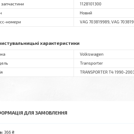
 запчастини
1128101300
н
Новий
сс-номери
VAG 703819989, VAG 70381
ристувальницькі характеристики
рка
Volkswagen
дель
Transporter
ія
TRANSPORTER T4 1990-200
ФОРМАЦІЯ ДЛЯ ЗАМОВЛЕННЯ
а:
366 ₴