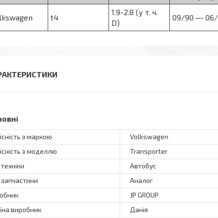
1.9-2.8 (у т. ч.
lkswagen
t4
09/90 ― 06/
D)
РАКТЕРИСТИКИ
новні
існість з маркою
Volkswagen
існість з моделлю
Transporter
 техніки
Автобус
 запчастини
Аналог
обник
JP GROUP
їна виробник
Данія