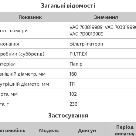
Загальні відомості
Показник
Значення
VAG 703819989, VAG 70381999
осс-номери
VAG 7D0819989
конання
фільтр-патрон
робник (суббренд)
FILTREX
теріал
Папір
внішній діаметр, мм
168
утрішній діаметр, мм
111
сота, мм
102
га, г
236
Застосування
Період
втомобіль
Модель
Двигун
випуску