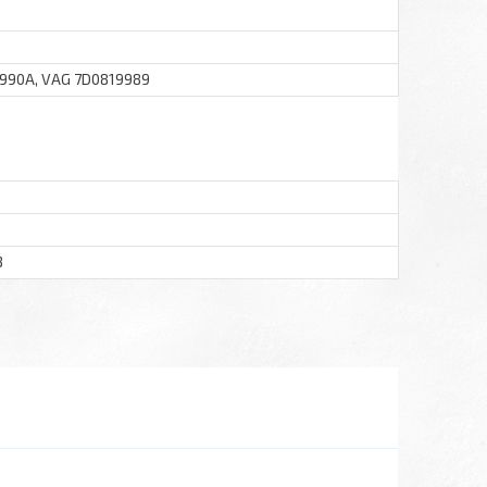
9990A, VAG 7D0819989
3