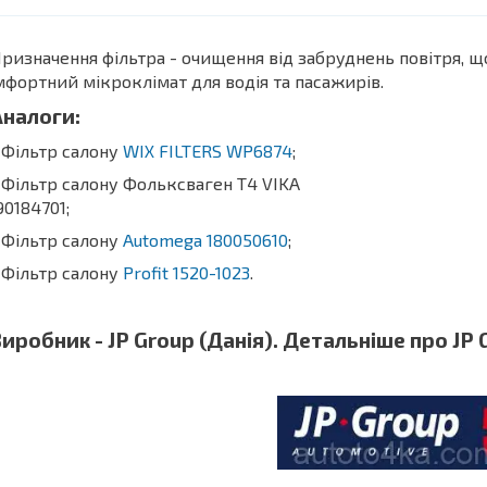
значення фільтра - очищення від забруднень повітря, що
фортний мікроклімат для водія та пасажирів.
алоги:
Фільтр салону
WIX FILTERS
WP6874
;
ільтр салону Фольксваген Т4 VIKA
90184701;
Фільтр салону
Automega
180050610
;
Фільтр салону
Profit 1520-1023
.
робник - JP Group (Данія). Детальніше про JP 