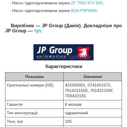
- Насос гідропідсилювача керма
ZF 7691.974.150
;
-
Насос гідропідсилювача керма
BGA PSP9600
.
Виробник — JP Group (Данія). Докладніше про
JP Group —
тут
.
Характеристики
Показник
Значення
Оригінальні номери (OE)
422355001, 074145157C,
701422155E,
701422155
F,
7D0422155
Гарантія
6 місяців
Тип експлуатації
гідравлічний
Тиск, bar
105