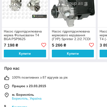
Насос гідропідсилювача
Насос гідропідсилювача
Насо
керма Фольксваген Т4
кермового керування
керм
BGA PSP9625
(ГУР) Sprinter 2.2/2.7CDI
Т4 (
00-06 JP Group
114
7 198
5 266
3 8
₴
₴
1345100400
Купити
Купити
Про нас
100% позитивних з 87 відгуків за рік
Працює з 23.03.2015
м. Бориспіль
Бориспіль, Україна
Контакти