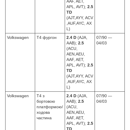
AAF, AET,
APL, AVT);
2.5
TD
(AJT,AYY, ACV
,AUF,AYC, AX
L)
Volkswagen
T4 фургон
2.4 D
(AJA,
07/90 ―
AAB);
2.5
04/03
(ACU,
AEN,AEU,
AAF, AET,
APL, AVT);
2.5
TD
(AJT,AYY, ACV
,AUF,AYC, AX
L)
Volkswagen
T4 з
2.4 D
(AJA,
07/90 ―
бортовою
AAB);
2.5
04/03
платформою/
(ACU,
ходова
AEN,AEU,
частина
AAF, AET,
APL, AVT);
2.5
TD