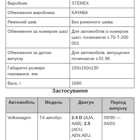
Виробник
STEREX
Обмеження виробника
KAYABA
Ремінний шків
Без ремінного шківа
Обмеження за номером шасі
Для автомобілів із номером
шасі, починаючи з 70-T-200
001
Обмеження за датою
Для автомобілів, випущених
випуску
починаючи з 01.96
Габаритні розміри
150х150х130
паковання, мм
Вага, г
1680
Застосування
Автомобіль
Модель
Двигун
Період
випуску
Volkswagen
T4 автобус
2.4 D
(AJA,
09/90 ―
AAB);
2.5
04/03
(ACU,
AEN,AEU,