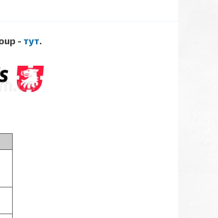
oup -
тут
.