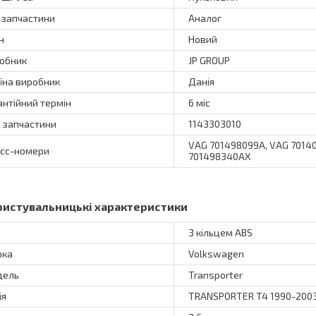
 запчастини
Аналог
н
Новий
обник
JP GROUP
їна виробник
Данія
антійний термін
6 міс
 запчастини
1143303010
VAG 701498099A, VAG 7014
сс-номери
701498340AX
ристувальницькі характеристики
З кільцем ABS
рка
Volkswagen
дель
Transporter
ія
TRANSPORTER T4 1990-200