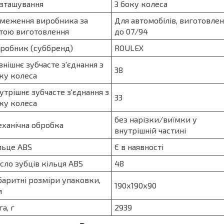
зташування
З боку колеса
меження виробника за
Для автомобілів, виготовле
тою виготовлення
до 07/94
робник (суббренд)
ROULEX
внішнє зубчасте з'єднання з
38
ку колеса
утрішнє зубчасте з'єднання з
33
ку колеса
без нарізки/виїмки у
ханічна обробка
внутрішній частині
льце ABS
Є в наявності
сло зубців кі
льця ABS
48
баритні розміри упаковки,
190х190х90
м
га, г
2939