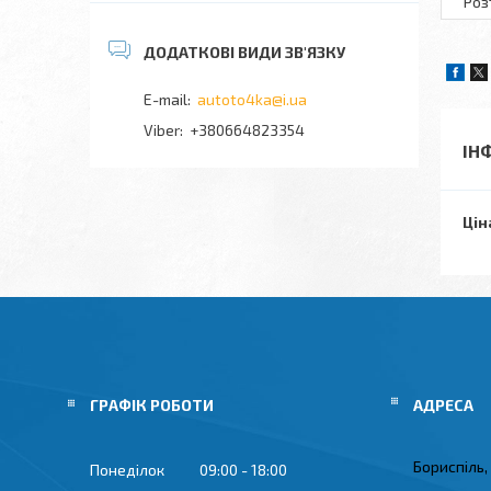
Роз
autoto4ka@i.ua
+380664823354
ІН
Цін
ГРАФІК РОБОТИ
Бориспіль,
Понеділок
09:00
18:00