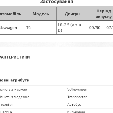
Застосування
Період
втомобіль
Модель
Двигун
випуску
1.8-2.5 (у т. ч.
lkswagen
T4
09/90 ― 07
D)
РАКТЕРИСТИКИ
новні атрибути
існість з маркою
Volkswagen
існість з моделлю
Transporter
 техніки
Автобус
 ШРУСа
Кульковий