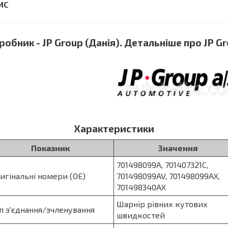
робник - JP Group (Данія). Детальніше про JP Gr
Характеристики
Показник
Значення
701498099A, 701407321C,
игінальні номери (OE)
701498099AV, 701498099AX,
701498340AX
Шарнір рівних кутових
п з'єднання/зчленування
швидкостей